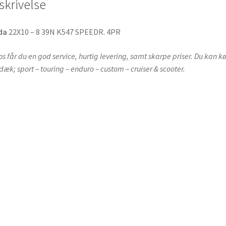
skrivelse
da
22X10 – 8 39N K547 SPEEDR. 4PR
os får du en god service, hurtig levering, samt skarpe priser. Du kan k
 dæk; sport – touring – enduro – custom – cruiser & scooter.