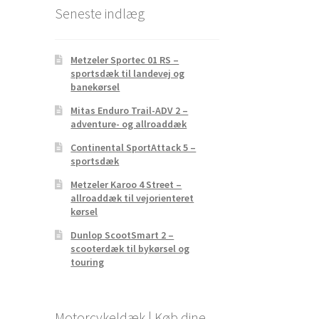
Seneste indlæg
Metzeler Sportec 01 RS –
sportsdæk til landevej og
banekørsel
Mitas Enduro Trail-ADV 2 –
adventure- og allroaddæk
Continental SportAttack 5 –
sportsdæk
Metzeler Karoo 4 Street –
allroaddæk til vejorienteret
kørsel
Dunlop ScootSmart 2 –
scooterdæk til bykørsel og
touring
Motorcykeldæk | Køb dine