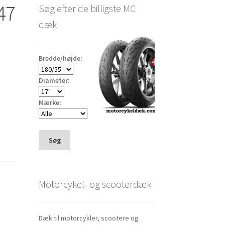
47
Søg efter de billigste MC
dæk
Bredde/højde:
Diameter:
Mærke:
Søg
Motorcykel- og scooterdæk
Dæk til motorcykler, scootere og