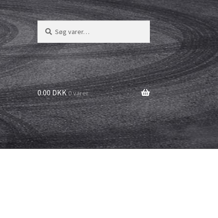
Søg
Søg
efter:
0.00 DKK
0 varer