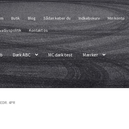
em
Butik
Blog
Sådan køber du
Indkøbskurv
Min konto
vatlivspolitik
Kontakt os
b
Dæk ABC
MC dæk test
Mærker
EEDR. 4PR