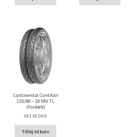
Continental ContiGo!
110/80 – 18 58V TL
(fordæk)
983.49 DKK
Tilføj til kurv