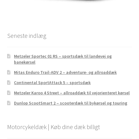
Seneste indlæg
Metzeler Sportec 01 RS – sportsdæk til landevej og
banekørsel
Mitas Enduro Trail-ADV 2 – adventure- og allroaddæk
Continental SportAttack 5 – sportsdæk
Metzeler Karoo 4 Street – allroaddæk til vejorienteret kørsel
Dunlop ScootSmart 2 – scooterdæk til bykørsel og touring
Motorcykeldæk | Køb dine dæk billigt