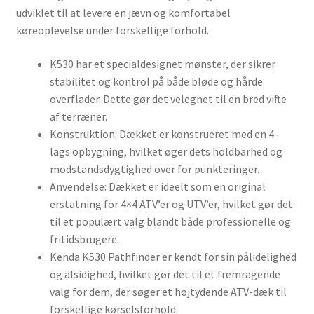
udviklet til at levere en jævn og komfortabel
køreoplevelse under forskellige forhold.
K530 har et specialdesignet mønster, der sikrer
stabilitet og kontrol på både bløde og hårde
overflader. Dette gør det velegnet til en bred vifte
af terræner.
Konstruktion: Dækket er konstrueret med en 4-
lags opbygning, hvilket øger dets holdbarhed og
modstandsdygtighed over for punkteringer.
Anvendelse: Dækket er ideelt som en original
erstatning for 4×4 ATV’er og UTV’er, hvilket gør det
til et populært valg blandt både professionelle og
fritidsbrugere.
Kenda K530 Pathfinder er kendt for sin pålidelighed
og alsidighed, hvilket gør det til et fremragende
valg for dem, der søger et højtydende ATV-dæk til
forskellige kørselsforhold.