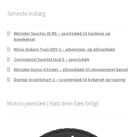
Seneste indlæg
Metzeler Sportec 01 RS – sportsdæk til landevej og
banekørsel
Mitas Enduro Trail-ADV 2 – adventure- og allroaddæk
Continental SportAttack 5 – sportsdæk
Metzeler Karoo 4 Street – allroaddæk til vejorienteret kørsel
Dunlop ScootSmart 2 – scooterdæk til bykørsel og touring
Motorcykeldæk | Køb dine dæk billigt