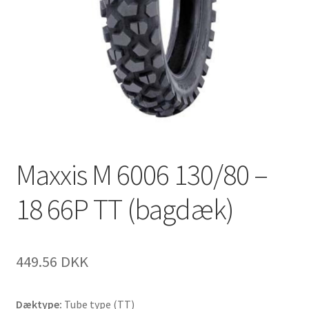
Maxxis M 6006 130/80 –
18 66P TT (bagdæk)
449.56 DKK
Dæktype:
Tube type (TT)