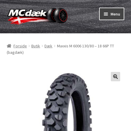
Spring
Spring
Menu
til
til
navigation
indhold
Udfold
Dæk
underm
Forside
Butik
Dæk
Maxxis M 6006 130/80 – 18 66P TT
Udfold
Slanger & fælgband
(bagdæk)
underm
Køb
Udfold
Dæk ABC
underm
MC dæk test
Udfold
Mærker
underm
Kontakt os