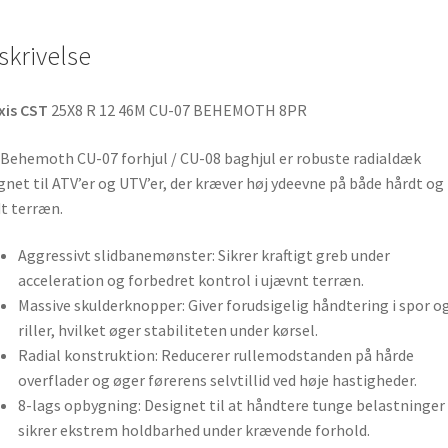
skrivelse
xis CST
25X8 R 12 46M CU-07 BEHEMOTH 8PR
Behemoth CU-07 forhjul / CU-08 baghjul er robuste radialdæk
gnet til ATV’er og UTV’er, der kræver høj ydeevne på både hårdt og
t terræn.
Aggressivt slidbanemønster: Sikrer kraftigt greb under
acceleration og forbedret kontrol i ujævnt terræn.
Massive skulderknopper: Giver forudsigelig håndtering i spor o
riller, hvilket øger stabiliteten under kørsel.
Radial konstruktion: Reducerer rullemodstanden på hårde
overflader og øger førerens selvtillid ved høje hastigheder.
8-lags opbygning: Designet til at håndtere tunge belastninger
sikrer ekstrem holdbarhed under krævende forhold.