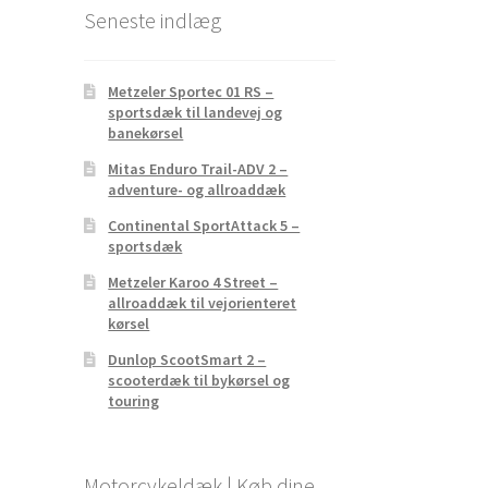
Seneste indlæg
Metzeler Sportec 01 RS –
sportsdæk til landevej og
banekørsel
Mitas Enduro Trail-ADV 2 –
adventure- og allroaddæk
Continental SportAttack 5 –
sportsdæk
Metzeler Karoo 4 Street –
allroaddæk til vejorienteret
kørsel
Dunlop ScootSmart 2 –
scooterdæk til bykørsel og
touring
Motorcykeldæk | Køb dine