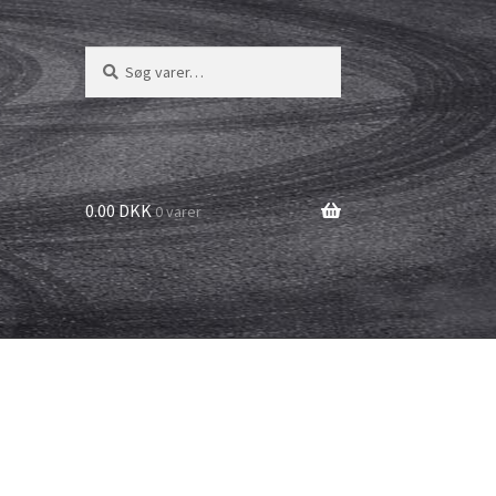
Søg
Søg
efter:
0.00 DKK
0 varer