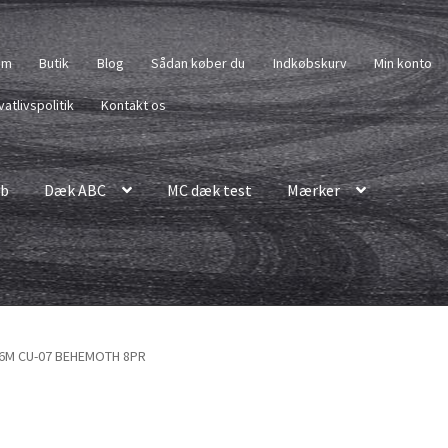
em
Butik
Blog
Sådan køber du
Indkøbskurv
Min konto
vatlivspolitik
Kontakt os
b
Dæk ABC
MC dæk test
Mærker
 46M CU-07 BEHEMOTH 8PR