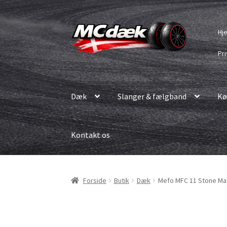
Spring
Spring
Hj
til
til
navigation
indhold
Pri
Dæk
Slanger & fælgband
Kø
Kontakt os
Forside
Butik
Dæk
Mefo MFC 11 Stone Mas