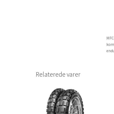
MFC 
komb
endu
Relaterede varer