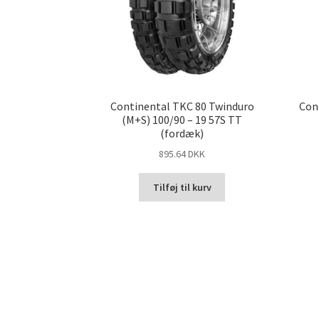
Continental TKC 80 Twinduro
Con
(M+S) 100/90 – 19 57S TT
(fordæk)
895.64 DKK
Tilføj til kurv