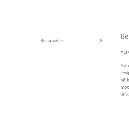
Be
Beskrivelse
MEF
Mefo
desi
påli
moto
offr