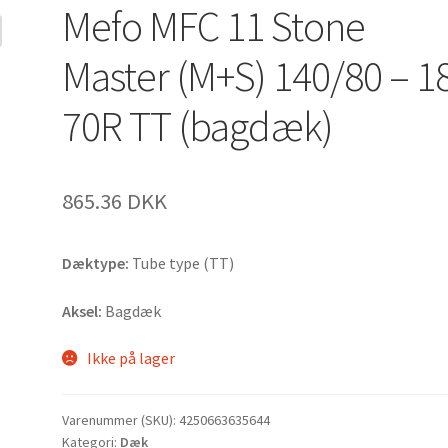
Mefo MFC 11 Stone
Master (M+S) 140/80 – 1
70R TT (bagdæk)
865.36 DKK
Dæktype:
Tube type (TT)
Aksel:
Bagdæk
Ikke på lager
Varenummer (SKU):
4250663635644
Kategori:
Dæk