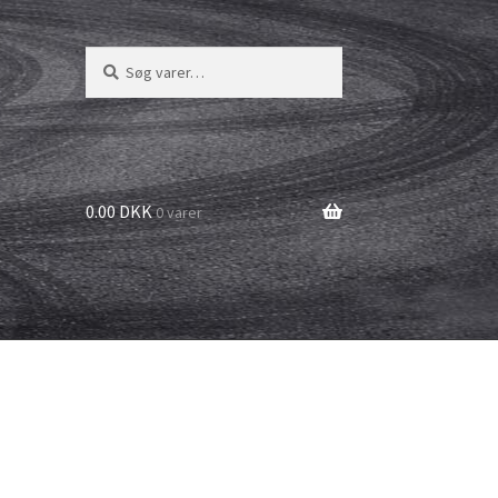
Søg
Søg
efter:
0.00 DKK
0 varer