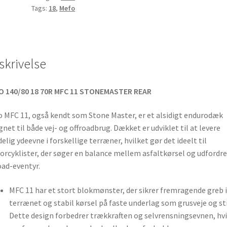
Tags:
18
,
Mefo
skrivelse
O 140/80 18 70R MFC 11 STONEMASTER REAR
 MFC 11, også kendt som Stone Master, er et alsidigt endurodæk
gnet til både vej- og offroadbrug. Dækket er udviklet til at levere
delig ydeevne i forskellige terræner, hvilket gør det ideelt til
rcyklister, der søger en balance mellem asfaltkørsel og udfordr
oad-eventyr.
MFC 11 har et stort blokmønster, der sikrer fremragende greb i
terrænet og stabil kørsel på faste underlag som grusveje og sti
Dette design forbedrer trækkraften og selvrensningsevnen, hvi