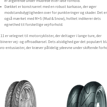
er afgørende under mudrede eller løse forhold.
Dækket er konstrueret med en robust karkasse, der øger
modstandsdygtigheden over for punkteringer og skader. Det er
også mærket med M+S (Mud & Snow), hvilket indikerer dets
egnethed til forskellige vejrforhold.
11 er velegnet til motorcyklister, der deltager i lange ture, der
inerer vej- og offroadkørsel. Dets alsidighed gør det populært b
ro-entusiaster, der kræver pålidelig ydeevne under skiftende forho