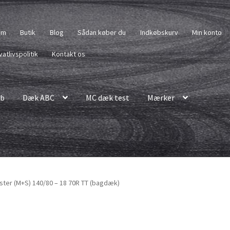
em
Butik
Blog
Sådan køber du
Indkøbskurv
Min konto
vatlivspolitik
Kontakt os
b
Dæk ABC
MC dæk test
Mærker
ter (M+S) 140/80 – 18 70R TT (bagdæk)