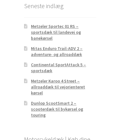
Seneste indlæg
Metzeler Sportec 01 RS –
sportsdæk til landevej og
banekørsel
Mitas Enduro Trail-ADV 2 –
adventure- og allroaddæk
Continental SportAttack 5 –
sportsdæk
Metzeler Karoo 4 Street –
allroaddæk til vejorienteret
kørsel
Dunlop ScootSmart 2 –
scooterdæk til bykørsel og
touring
Motorcykeldæk | Køb dine