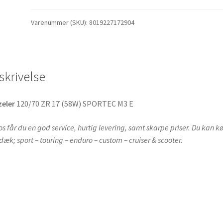
Varenummer (SKU):
8019227172904
skrivelse
zeler
120/70 ZR 17 (58W) SPORTEC M3 E
os får du en god service, hurtig levering, samt skarpe priser. Du kan k
 dæk; sport – touring – enduro – custom – cruiser & scooter.