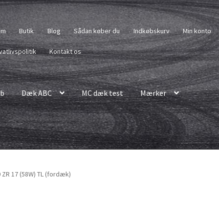
em
Butik
Blog
Sådan køber du
Indkøbskurv
Min konto
vatlivspolitik
Kontakt os
b
Dæk ABC
MC dæk test
Mærker
 ZR 17 (58W) TL (fordæk)