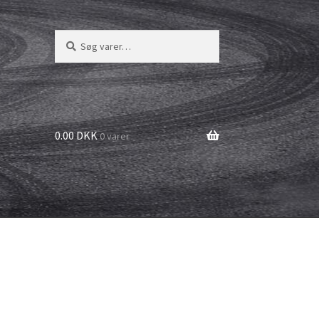
Søg
Søg
efter:
0.00 DKK
0 varer