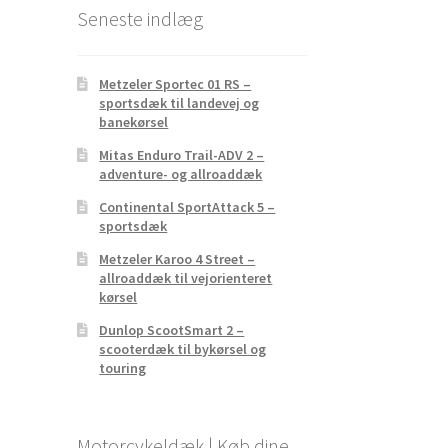
Seneste indlæg
Metzeler Sportec 01 RS –
sportsdæk til landevej og
banekørsel
Mitas Enduro Trail-ADV 2 –
adventure- og allroaddæk
Continental SportAttack 5 –
sportsdæk
Metzeler Karoo 4 Street –
allroaddæk til vejorienteret
kørsel
Dunlop ScootSmart 2 –
scooterdæk til bykørsel og
touring
Motorcykeldæk | Køb dine