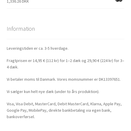
1,336.26 DKK
Information
Leveringstiden er ca. 3-5 hverdage.
Fragtprisen er 14,95 € (112 kr) for 1–2 dæk og 29,90 € (224 kr) for 3–
4 dæk.
Vi betaler moms til Danmark. Vores momsnummer er DK13397651.
Vi sælger kun helt nye dæk (under to års produktion).
Visa, Visa Debit, MasterCard, Debit MasterCard, Klarna, Apple Pay,
Google Pay, MobilePay, direkte bankbetaling via egen bank,
bankoverførsel.