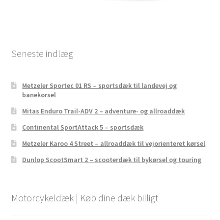
Seneste indlæg
Metzeler Sportec 01 RS – sportsdæk til landevej og
banekørsel
Mitas Enduro Trail-ADV 2 – adventure- og allroaddæk
Continental SportAttack 5 – sportsdæk
Metzeler Karoo 4 Street – allroaddæk til vejorienteret kørsel
Dunlop ScootSmart 2 – scooterdæk til bykørsel og touring
Motorcykeldæk | Køb dine dæk billigt