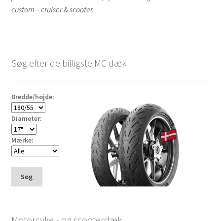
custom – cruiser & scooter.
Søg efter de billigste MC dæk
Bredde/højde:
Diameter:
Mærke:
Søg
Motorcykel- og scooterdæk