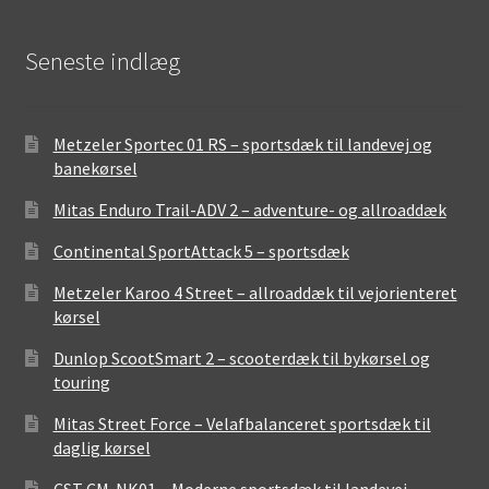
Seneste indlæg
Metzeler Sportec 01 RS – sportsdæk til landevej og
banekørsel
Mitas Enduro Trail-ADV 2 – adventure- og allroaddæk
Continental SportAttack 5 – sportsdæk
Metzeler Karoo 4 Street – allroaddæk til vejorienteret
kørsel
Dunlop ScootSmart 2 – scooterdæk til bykørsel og
touring
Mitas Street Force – Velafbalanceret sportsdæk til
daglig kørsel
CST CM-NK01 – Moderne sportsdæk til landevej