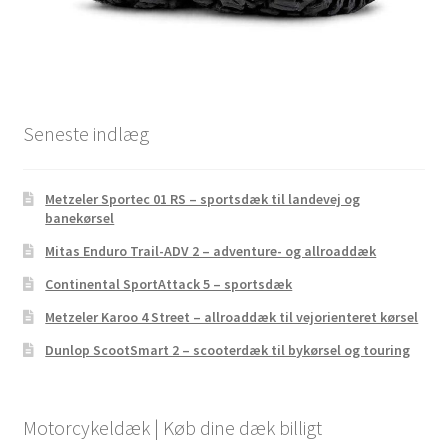
Seneste indlæg
Metzeler Sportec 01 RS – sportsdæk til landevej og
banekørsel
Mitas Enduro Trail-ADV 2 – adventure- og allroaddæk
Continental SportAttack 5 – sportsdæk
Metzeler Karoo 4 Street – allroaddæk til vejorienteret kørsel
Dunlop ScootSmart 2 – scooterdæk til bykørsel og touring
Motorcykeldæk | Køb dine dæk billigt