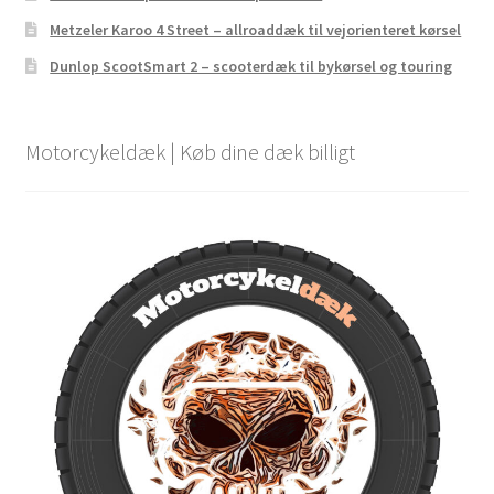
Metzeler Karoo 4 Street – allroaddæk til vejorienteret kørsel
Dunlop ScootSmart 2 – scooterdæk til bykørsel og touring
Motorcykeldæk | Køb dine dæk billigt