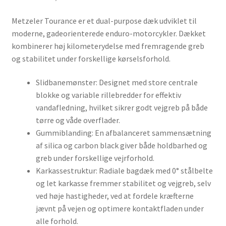
Metzeler Tourance er et dual-purpose dæk udviklet til
moderne, gadeorienterede enduro-motorcykler. Dækket
kombinerer høj kilometerydelse med fremragende greb
og stabilitet under forskellige kørselsforhold.
Slidbanemønster: Designet med store centrale
blokke og variable rillebredder for effektiv
vandafledning, hvilket sikrer godt vejgreb på både
tørre og våde overflader.
Gummiblanding: En afbalanceret sammensætning
af silica og carbon black giver både holdbarhed og
greb under forskellige vejrforhold.
Karkassestruktur: Radiale bagdæk med 0° stålbelte
og let karkasse fremmer stabilitet og vejgreb, selv
ved høje hastigheder, ved at fordele kræfterne
jævnt på vejen og optimere kontaktfladen under
alle forhold.