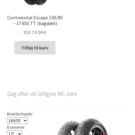
Continental Escape 130/80
– 17 65S TT (bagdæk)
910.74 DKK
Tilføj til kurv
Søg efter de billigste MC dæk
Bredde/højde:
Diameter: