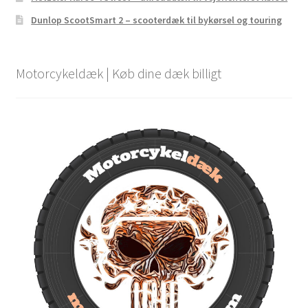
Dunlop ScootSmart 2 – scooterdæk til bykørsel og touring
Motorcykeldæk | Køb dine dæk billigt