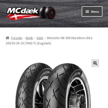
Spring
Spring
Menu
til
til
navigation
indhold
Udfold
Dæk
underm
Forside
Butik
Dæk
Metzeler ME 888 Marathon Ultra
Udfold
Slanger & fælgband
200/50 ZR 18 (76W) TL (bagdæk)
underm
Køb
Udfold
Dæk ABC
underm
MC dæk test
Udfold
Mærker
underm
Kontakt os