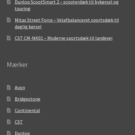
Dunlop ScootSmart 2 – scooterdæk til bykørsel og
touring
Mitas Street Force – Velafbalanceret sportsdæk til
daglig kørsel
CST CM-NK01 – Moderne sportsdæk til landevej
Mærker
Avon
Bridgestone
Continental
CST
Dunlop