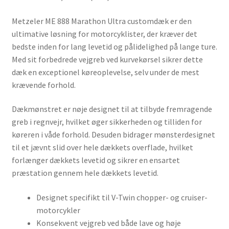
Metzeler ME 888 Marathon Ultra customdæk er den
ultimative løsning for motorcyklister, der kræver det
bedste inden for lang levetid og pålidelighed på lange ture.
Med sit forbedrede vejgreb ved kurvekørsel sikrer dette
dæk en exceptionel køreoplevelse, selv under de mest
krævende forhold.
Dækmønstret er nøje designet til at tilbyde fremragende
greb i regnvejr, hvilket øger sikkerheden og tilliden for
køreren i våde forhold. Desuden bidrager mønsterdesignet
til et jævnt slid over hele dækkets overflade, hvilket
forlænger dækkets levetid og sikrer en ensartet
præstation gennem hele dækkets levetid.
Designet specifikt til V-Twin chopper- og cruiser-
motorcykler
Konsekvent vejgreb ved både lave og høje