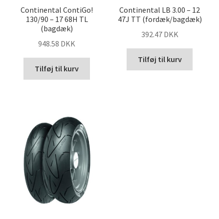
Continental ContiGo!
Continental LB 3.00 – 12
130/90 – 17 68H TL
47J TT (fordæk/bagdæk)
(bagdæk)
392.47 DKK
948.58 DKK
Tilføj til kurv
Tilføj til kurv