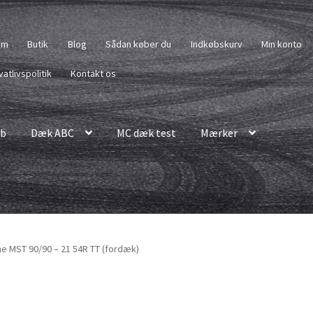
em
Butik
Blog
Sådan køber du
Indkøbskurv
Min konto
vatlivspolitik
Kontakt os
b
Dæk ABC
MC dæk test
Mærker
e MST 90/90 – 21 54R TT (fordæk)