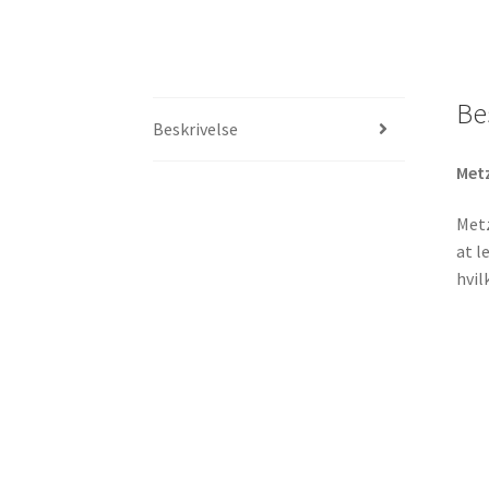
Be
Beskrivelse
Met
Metz
at l
hvil