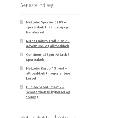
Seneste indlæg
Metzeler Sportec 01 RS –
sportsdæk til landevej og
banekørsel
Mitas Enduro Trail-ADV 2 –
adventure- og allroaddæk
Continental SportAttack 5 –
sportsdæk
Metzeler Karoo 4 Street –
allroaddæk til vejorienteret
kørsel
Dunlop ScootSmart 2 –
scooterdæk til bykørsel og
touring
Motorcykeldæk | Køb dine