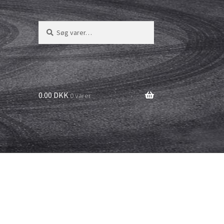
Søg
Søg
efter:
0.00 DKK
0 varer