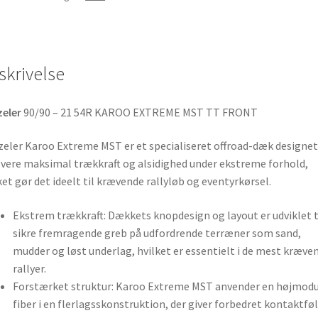
skrivelse
zeler
90/90 – 21 54R KAROO EXTREME MST TT FRONT
eler Karoo Extreme MST er et specialiseret offroad-dæk designet 
evere maksimal trækkraft og alsidighed under ekstreme forhold,
ket gør det ideelt til krævende rallyløb og eventyrkørsel.
Ekstrem trækkraft: Dækkets knopdesign og layout er udviklet ti
sikre fremragende greb på udfordrende terræner som sand,
mudder og løst underlag, hvilket er essentielt i de mest kræve
rallyer.
Forstærket struktur: Karoo Extreme MST anvender en højmodu
fiber i en flerlagsskonstruktion, der giver forbedret kontaktføl