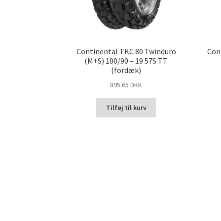
Continental TKC 80 Twinduro
Con
(M+S) 100/90 – 19 57S TT
(fordæk)
895.65 DKK
Tilføj til kurv