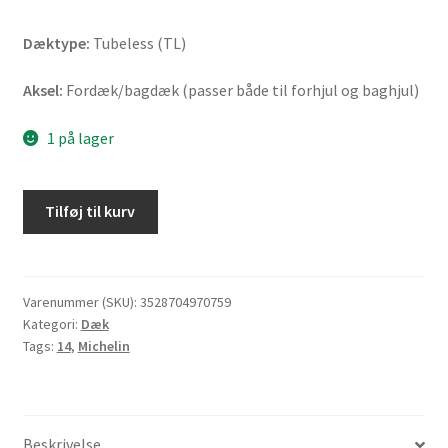
Dæktype:
Tubeless (TL)
Aksel:
Fordæk/bagdæk (passer både til forhjul og baghjul)
1 på lager
Michelin
Tilføj til kurv
City
Grip
Saver
100/80
Varenummer (SKU):
3528704970759
Kategori:
Dæk
-
Tags:
14
,
Michelin
14
48S
TL
(fordæk/bagdæk)
Beskrivelse