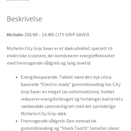
antal
Beskrivelse
Michelin
100/80 – 14 48S CITY GRIP SAVER
Michelin City Grip Saver er et dæk udviklet specielt til
elektriske scootere, der kombinerer energieffektivitet
med fremragende vådgreb og lang levetid.
Energibesparende: Takket være den nye silica-
baserede “Electric ready” gummiblanding har City
Grip Saver en meget lav rullemodstand, hvilket
reducerer energiforbruget og forlænger batteriets
rækkevidde sammenlignet med det oprindelige
Michelin City Grip-dæk.
Fremragende vådgreb: Den innovative
gummiblanding og “Shark Tooth” lameller sikrer