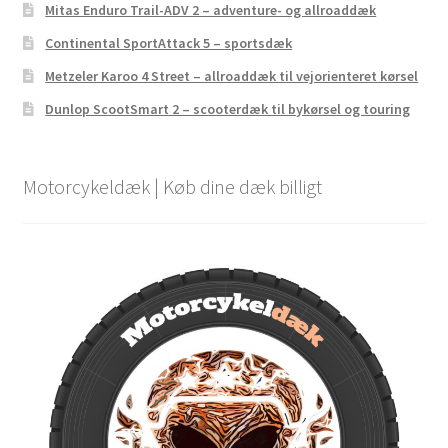
Mitas Enduro Trail-ADV 2 – adventure- og allroaddæk
Continental SportAttack 5 – sportsdæk
Metzeler Karoo 4 Street – allroaddæk til vejorienteret kørsel
Dunlop ScootSmart 2 – scooterdæk til bykørsel og touring
Motorcykeldæk | Køb dine dæk billigt