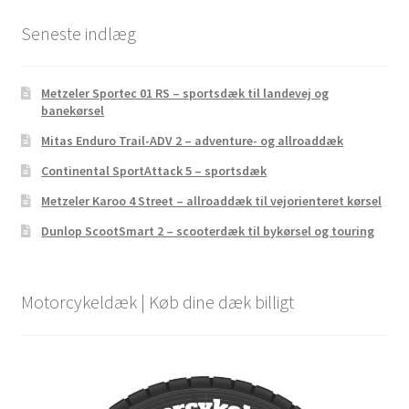
Seneste indlæg
Metzeler Sportec 01 RS – sportsdæk til landevej og
banekørsel
Mitas Enduro Trail-ADV 2 – adventure- og allroaddæk
Continental SportAttack 5 – sportsdæk
Metzeler Karoo 4 Street – allroaddæk til vejorienteret kørsel
Dunlop ScootSmart 2 – scooterdæk til bykørsel og touring
Motorcykeldæk | Køb dine dæk billigt