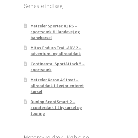
Seneste indlæg
Metzeler Sportec 01 RS –
sportsdæk til landevej og
banekørsel
Mitas Enduro Trail-ADV 2 –
adventure- og allroaddæk
Continental SportAttack 5 –
sportsdæk
Metzeler Karoo 4 Street –
allroaddæk til vejorienteret
kørsel
Dunlop ScootSmart 2 –
scooterdæk til bykørsel og
touring
Motorcykeldæk | Køb dine