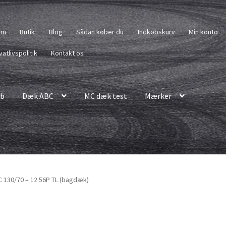
em
Butik
Blog
Sådan køber du
Indkøbskurv
Min konto
vatlivspolitik
Kontakt os
b
Dæk ABC
MC dæk test
Mærker
C 130/70 – 12 56P TL (bagdæk)