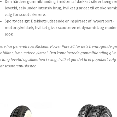
Den hårdere gummiblanding i midten af dækket sikrer længer
levetid, selv under intensiv brug, hvilket gør det til et økonomi
valg for scooterkørere.
Sporty design: Dækkets udseende er inspireret af hypersport-
motorcykeldæk, hvilket giver scooteren et dynamisk og mode
look.
ere har generelt rost Michelin Power Pure SC for dets fremragende g
tabilitet, især under bykørsel. Den kombinerede gummiblanding give
 lang levetid og sikkerhed i sving, hvilket gør det til et populært valg
dt scooterentusiaster.