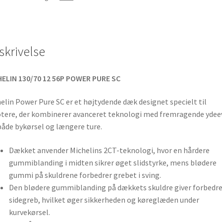
skrivelse
ELIN 130/70 12 56P POWER PURE SC
elin Power Pure SC er et højtydende dæk designet specielt til
tere, der kombinerer avanceret teknologi med fremragende ydee
både bykørsel og længere ture.
Dækket anvender Michelins 2CT-teknologi, hvor en hårdere
gummiblanding i midten sikrer øget slidstyrke, mens blødere
gummi på skuldrene forbedrer grebet i sving.
Den blødere gummiblanding på dækkets skuldre giver forbedr
sidegreb, hvilket øger sikkerheden og køreglæden under
kurvekørsel.