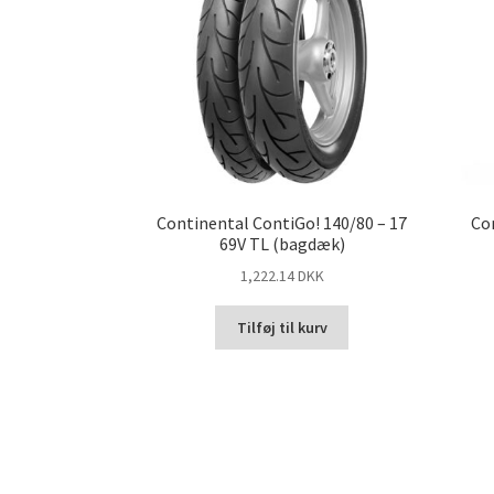
Continental ContiGo! 140/80 – 17
Con
69V TL (bagdæk)
1,222.14 DKK
Tilføj til kurv