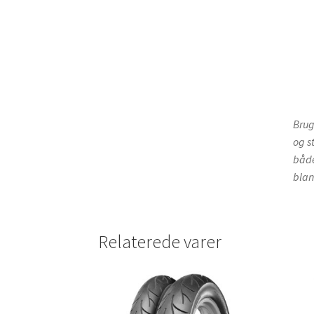
Brug
og s
både
blan
Relaterede varer