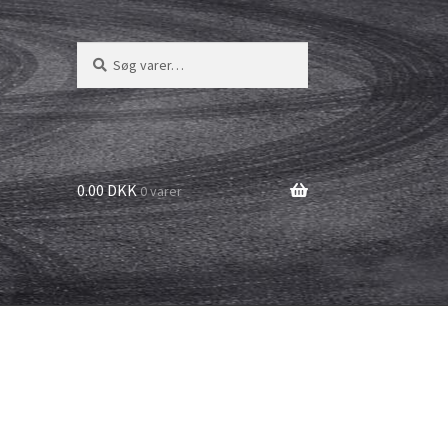
Søg
Søg
efter:
0.00 DKK
0 varer