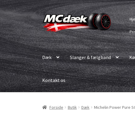
Spring
Spring
Hj
til
til
navigation
indhold
Pri
Dæk
Slanger & fælgband
Kø
Kontakt os
Forside
Butik
Dæk
Michelin Power Pure S