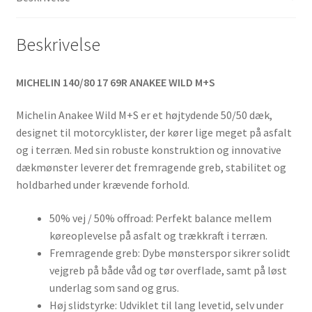
antal
Beskrivelse
MICHELIN 140/80 17 69R ANAKEE WILD M+S
Michelin Anakee Wild M+S er et højtydende 50/50 dæk,
designet til motorcyklister, der kører lige meget på asfalt
og i terræn. Med sin robuste konstruktion og innovative
dækmønster leverer det fremragende greb, stabilitet og
holdbarhed under krævende forhold.
50% vej / 50% offroad: Perfekt balance mellem
køreoplevelse på asfalt og trækkraft i terræn.
Fremragende greb: Dybe mønsterspor sikrer solidt
vejgreb på både våd og tør overflade, samt på løst
underlag som sand og grus.
Høj slidstyrke: Udviklet til lang levetid, selv under