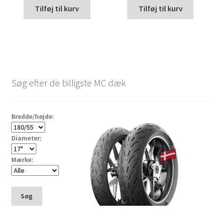
Tilføj til kurv
Tilføj til kurv
Søg efter de billigste MC dæk
Bredde/højde:
Diameter:
Mærke:
Søg