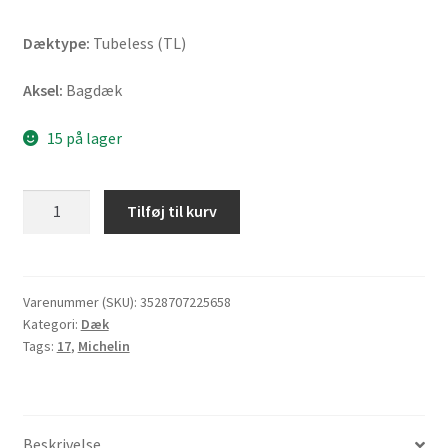
Dæktype:
Tubeless (TL)
Aksel:
Bagdæk
15 på lager
Michelin
Tilføj til kurv
Anakee
Wild
(M+S)
140/80
Varenummer (SKU):
3528707225658
Kategori:
Dæk
-
Tags:
17
,
Michelin
17
69R
TL
(bagdæk)
Beskrivelse