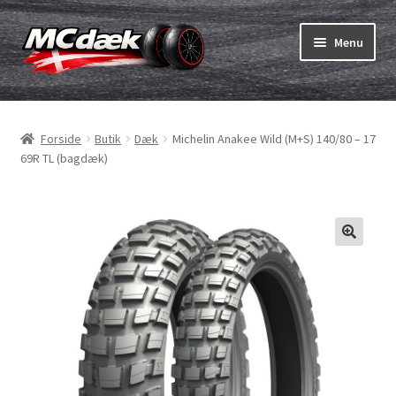
Spring
Spring
Menu
til
til
navigation
indhold
Udfold
Dæk
underm
Forside
Butik
Dæk
Michelin Anakee Wild (M+S) 140/80 – 17
Udfold
Slanger & fælgband
69R TL (bagdæk)
underm
Køb
Udfold
Dæk ABC
underm
MC dæk test
Udfold
Mærker
underm
Kontakt os