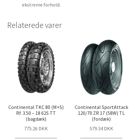
ekstreme forhold.
Relaterede varer
Continental TKC 80 (M+S)
Continental SportAttack
Rf. 3.50 – 18 62S TT
120/70 ZR 17 (58W) TL
(bagdæk)
(fordæk)
775.26 DKK
579.34 DKK