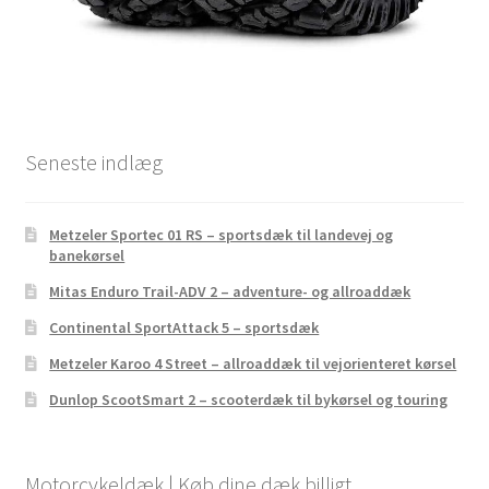
Seneste indlæg
Metzeler Sportec 01 RS – sportsdæk til landevej og
banekørsel
Mitas Enduro Trail-ADV 2 – adventure- og allroaddæk
Continental SportAttack 5 – sportsdæk
Metzeler Karoo 4 Street – allroaddæk til vejorienteret kørsel
Dunlop ScootSmart 2 – scooterdæk til bykørsel og touring
Motorcykeldæk | Køb dine dæk billigt