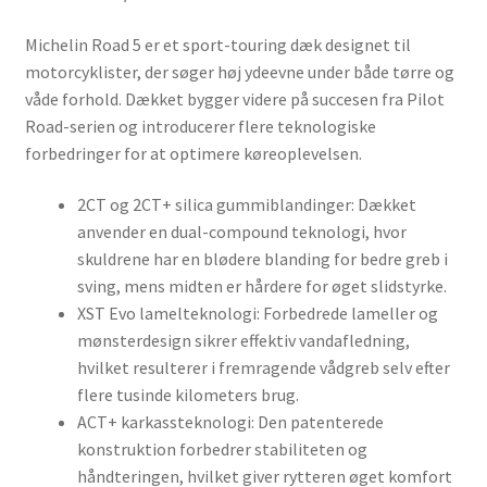
Michelin Road 5 er et sport-touring dæk designet til
motorcyklister, der søger høj ydeevne under både tørre og
våde forhold. Dækket bygger videre på succesen fra Pilot
Road-serien og introducerer flere teknologiske
forbedringer for at optimere køreoplevelsen.
2CT og 2CT+ silica gummiblandinger: Dækket
anvender en dual-compound teknologi, hvor
skuldrene har en blødere blanding for bedre greb i
sving, mens midten er hårdere for øget slidstyrke.
XST Evo lamelteknologi: Forbedrede lameller og
mønsterdesign sikrer effektiv vandafledning,
hvilket resulterer i fremragende vådgreb selv efter
flere tusinde kilometers brug.
ACT+ karkassteknologi: Den patenterede
konstruktion forbedrer stabiliteten og
håndteringen, hvilket giver rytteren øget komfort