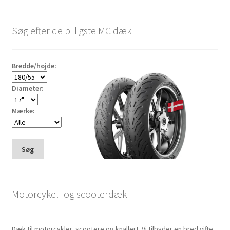
Søg efter de billigste MC dæk
Bredde/højde:
Diameter:
Mærke:
Søg
Motorcykel- og scooterdæk
Dæk til motorcykler, scootere og knallert. Vi tilbyder en bred vifte