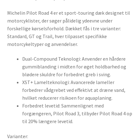
Michelin Pilot Road 4 er et sport-touring dæk designet til
motorcyklister, der søger pålidelig ydeevne under
forskellige kørselsforhold. Dækket fås i tre varianter:
Standard, GT og Trail, hver tilpasset specifikke
motorcykeltyper og anvendelser.
Dual-Compound Teknologi: Anvender en hårdere
gummiblanding i midten for øget holdbarhed og
blødere skuldre for forbedret greb i sving.
XST+ Lamelteknologi: Avancerede lameller
forbedrer vådgrebet ved effektivt at dræne vand,
hvilket reducerer risikoen for aquaplaning.
Forbedret levetid: Sammenlignet med
forgængeren, Pilot Road 3, tilbyder Pilot Road 4 op
til 20% længere levetid.
Varianter: