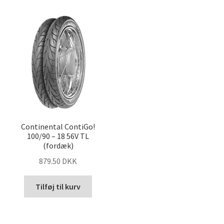
Continental ContiGo!
100/90 – 18 56V TL
(fordæk)
879.50 DKK
Tilføj til kurv