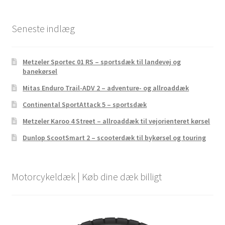
Seneste indlæg
Metzeler Sportec 01 RS – sportsdæk til landevej og
banekørsel
Mitas Enduro Trail-ADV 2 – adventure- og allroaddæk
Continental SportAttack 5 – sportsdæk
Metzeler Karoo 4 Street – allroaddæk til vejorienteret kørsel
Dunlop ScootSmart 2 – scooterdæk til bykørsel og touring
Motorcykeldæk | Køb dine dæk billigt