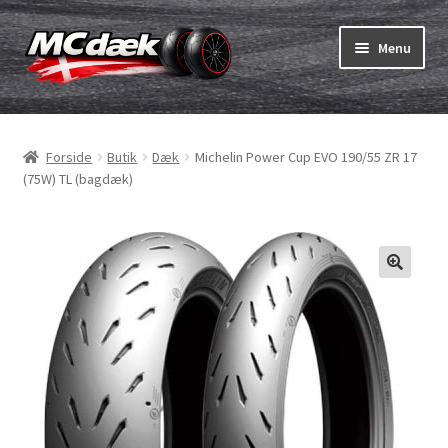
Spring
Spring
Menu
til
til
navigation
indhold
Udfold
Dæk
underm
Forside
Butik
Dæk
Michelin Power Cup EVO 190/55 ZR 17
Udfold
Slanger & fælgband
(75W) TL (bagdæk)
underm
Køb
Udfold
Dæk ABC
underm
MC dæk test
Udfold
Mærker
underm
Kontakt os