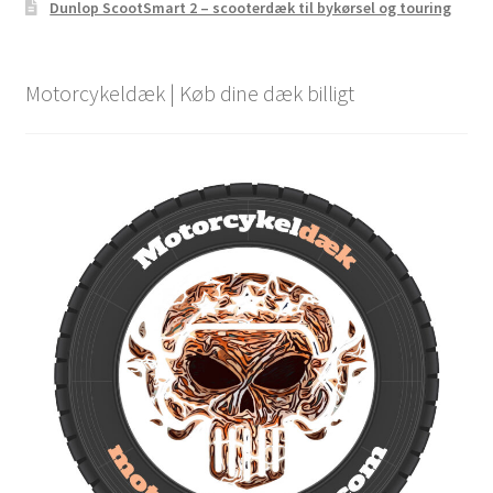
Dunlop ScootSmart 2 – scooterdæk til bykørsel og touring
Motorcykeldæk | Køb dine dæk billigt