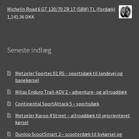
Michelin Road 6 GT 120/70 ZR 17 (58W) TL (fordæk)
1,141.36 DKK
Seneste indlæg
Metzeler Sportec 01 RS – sportsdæk til landevej og
banekørsel
Mitas Enduro Trail-ADV 2 – adventure- og allroaddæk
Continental SportAttack 5 – sportsdæk
Metzeler Karoo 4 Street – allroaddæk til vejorienteret
kørsel
Dunlop ScootSmart 2 – scooterdæk til bykørsel og