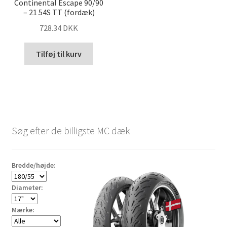
Continental Escape 90/90
– 21 54S TT (fordæk)
728.34 DKK
Tilføj til kurv
Søg efter de billigste MC dæk
Bredde/højde:
Diameter:
Mærke: