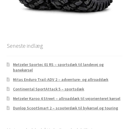
Seneste indlæg
Metzeler Sportec 01 RS – sportsdæk til landevej og
banekørsel
Mitas Enduro Trail-ADV 2 – adventure- og allroaddæk
Continental SportAttack 5 – sportsdæk
Metzeler Karoo 4 Street – allroaddæk til vejorienteret kørsel
Dunlop ScootSmart 2 – scooterdæk til bykørsel og touring