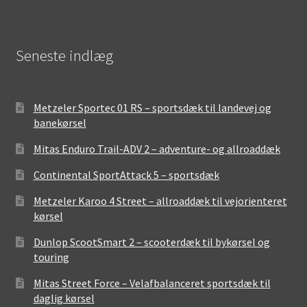
Seneste indlæg
Metzeler Sportec 01 RS – sportsdæk til landevej og
banekørsel
Mitas Enduro Trail-ADV 2 – adventure- og allroaddæk
Continental SportAttack 5 – sportsdæk
Metzeler Karoo 4 Street – allroaddæk til vejorienteret
kørsel
Dunlop ScootSmart 2 – scooterdæk til bykørsel og
touring
Mitas Street Force – Velafbalanceret sportsdæk til
daglig kørsel