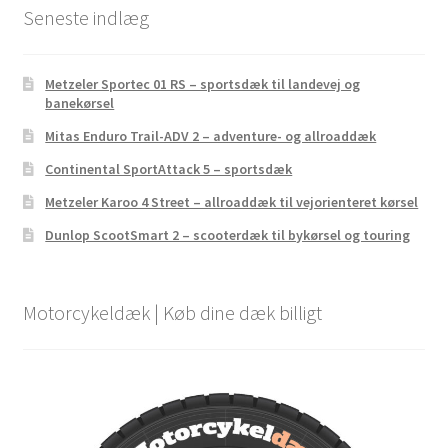
Seneste indlæg
Metzeler Sportec 01 RS – sportsdæk til landevej og
banekørsel
Mitas Enduro Trail-ADV 2 – adventure- og allroaddæk
Continental SportAttack 5 – sportsdæk
Metzeler Karoo 4 Street – allroaddæk til vejorienteret kørsel
Dunlop ScootSmart 2 – scooterdæk til bykørsel og touring
Motorcykeldæk | Køb dine dæk billigt