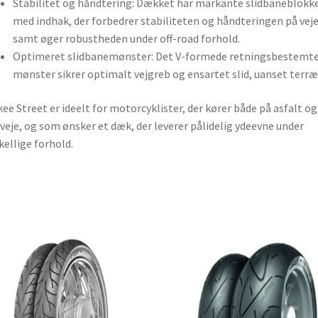
Stabilitet og håndtering: Dækket har markante slidbaneblokk
med indhak, der forbedrer stabiliteten og håndteringen på vej
samt øger robustheden under off-road forhold.
Optimeret slidbanemønster: Det V-formede retningsbestemt
mønster sikrer optimalt vejgreb og ensartet slid, uanset terræ
ee Street er ideelt for motorcyklister, der kører både på asfalt og
veje, og som ønsker et dæk, der leverer pålidelig ydeevne under
kellige forhold.