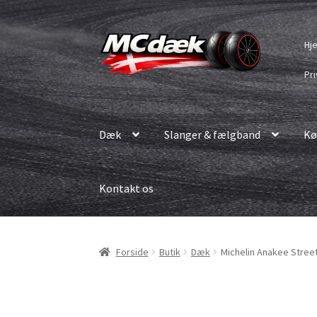
Spring
Spring
Hj
til
til
navigation
indhold
Pri
Dæk
Slanger & fælgband
Kø
Kontakt os
Forside
Butik
Dæk
Michelin Anakee Street