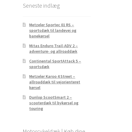
Seneste indlæg
Metzeler Sportec 01 RS –
sportsdæk til landevej og
banekørsel
Mitas Enduro Trail-ADV 2 –
adventure- og allroaddæk
Continental SportAttack 5 –
sportsdæk
Metzeler Karoo 4 Street –
allroaddæk til vejorienteret
kørsel
Dunlop ScootSmart 2 –
scooterdæk til bykørsel og
touring
Motorcykeldæk | Køb dine