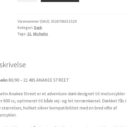
Street
80/90
-
Varenummer (SKU):
3528706311529
Kategori:
Dæk
21
Tags:
21
,
Michelin
48S
TL
(fordæk)
antal
skrivelse
elin
80/90 – 21 48S ANAKEE STREET
elin Anakee Street er et adventure-dæk designet til motorcykler
r 600 cc, optimeret til både vej- og let terrænkørsel. Dækket fås i
e størrelser, hvilket sikrer kompatibilitet med en bred vifte af
rcykler.