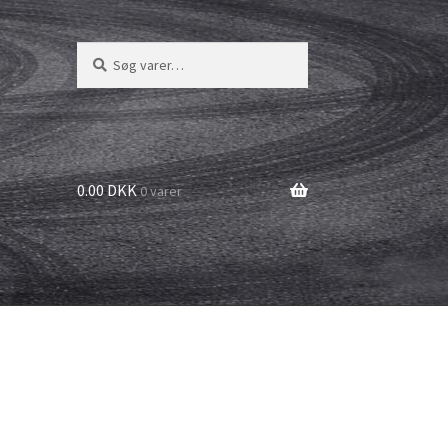
Søg
Søg
efter:
0.00 DKK
0 varer