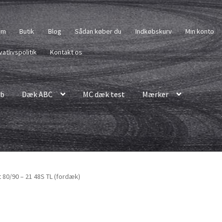
em
Butik
Blog
Sådan køber du
Indkøbskurv
Min konto
vatlivspolitik
Kontakt os
b
Dæk ABC
MC dæk test
Mærker
 80/90 – 21 48S TL (fordæk)