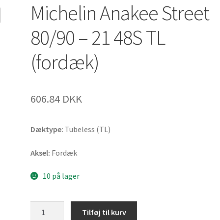
Michelin Anakee Street
80/90 – 21 48S TL
(fordæk)
606.84 DKK
Dæktype:
Tubeless (TL)
Aksel:
Fordæk
10 på lager
Michelin
Tilføj til kurv
Anakee