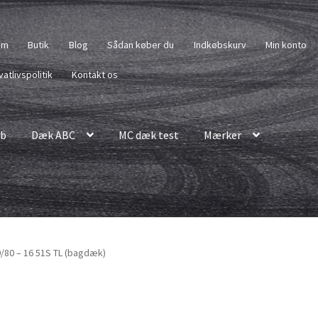
em
Butik
Blog
Sådan køber du
Indkøbskurv
Min konto
vatlivspolitik
Kontakt os
b
Dæk ABC
MC dæk test
Mærker
90/80 – 16 51S TL (bagdæk)