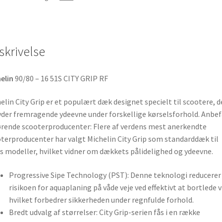
skrivelse
elin
90/80 – 16 51S CITY GRIP RF
elin City Grip er et populært dæk designet specielt til scootere, d
yder fremragende ydeevne under forskellige kørselsforhold. Anbef
ørende scooterproducenter: Flere af verdens mest anerkendte
terproducenter har valgt Michelin City Grip som standarddæk til
s modeller, hvilket vidner om dækkets pålidelighed og ydeevne.
Progressive Sipe Technology (PST): Denne teknologi reducerer
risikoen for aquaplaning på våde veje ved effektivt at bortlede 
hvilket forbedrer sikkerheden under regnfulde forhold.
Bredt udvalg af størrelser: City Grip-serien fås i en række