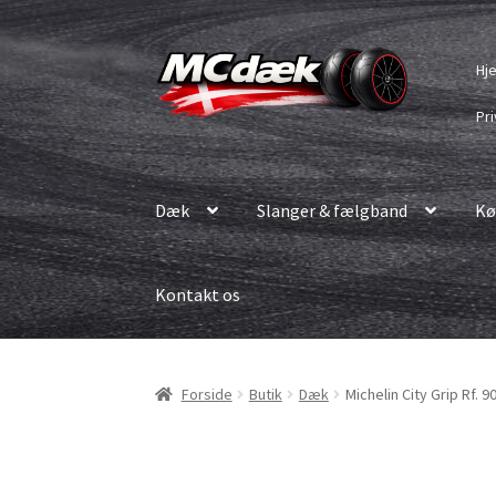
Spring
Spring
Hj
til
til
navigation
indhold
Pri
Dæk
Slanger & fælgband
Kø
Kontakt os
Forside
Butik
Dæk
Michelin City Grip Rf. 