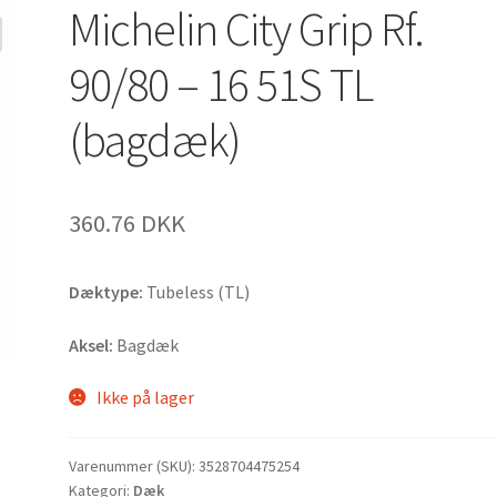
Michelin City Grip Rf.
90/80 – 16 51S TL
(bagdæk)
360.76 DKK
Dæktype:
Tubeless (TL)
Aksel:
Bagdæk
Ikke på lager
Varenummer (SKU):
3528704475254
Kategori:
Dæk