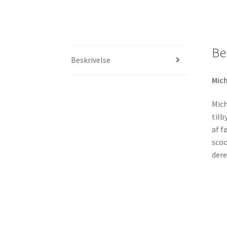
Be
Beskrivelse
Mich
Mich
tilb
af f
scoo
dere