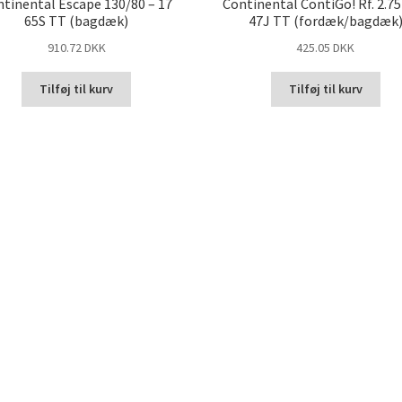
tinental Escape 130/80 – 17
Continental ContiGo! Rf. 2.75
65S TT (bagdæk)
47J TT (fordæk/bagdæk
910.72 DKK
425.05 DKK
Tilføj til kurv
Tilføj til kurv