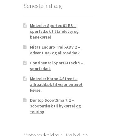
Seneste indlæg
Metzeler Sportec 01 RS –
sportsdæk til landevej og
banekørsel
Mitas Enduro Trail-ADV 2 –
adventure- og allroaddæk
Continental SportAttack 5 –
sportsdæk
Metzeler Karoo 4 Street –
allroaddæk til vejorienteret
kørsel
Dunlop ScootSmart 2 –
scooterdæk til bykørsel og
touring
Motorcykeldæk | Køb dine