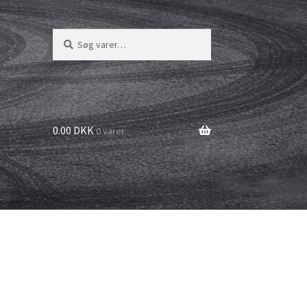
Søg
Søg
efter:
0.00 DKK
0 varer