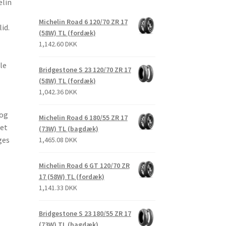
elin
Michelin Road 6 120/70 ZR 17
id.
(58W) TL (fordæk)
1,142.60 DKK
le
Bridgestone S 23 120/70 ZR 17
(58W) TL (fordæk)
1,042.36 DKK
 og
Michelin Road 6 180/55 ZR 17
Det
(73W) TL (bagdæk)
ges
1,465.08 DKK
Michelin Road 6 GT 120/70 ZR
17 (58W) TL (fordæk)
1,141.33 DKK
Bridgestone S 23 180/55 ZR 17
(73W) TL (bagdæk)