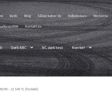
em
Butik
Blog
Sådan køber du
Indkøbskurv
Min konto
vatlivspolitik
Kontakt os
b
Dæk ABC
MC dæk test
Mærker
0/90 – 21 54V TL (fordæk)