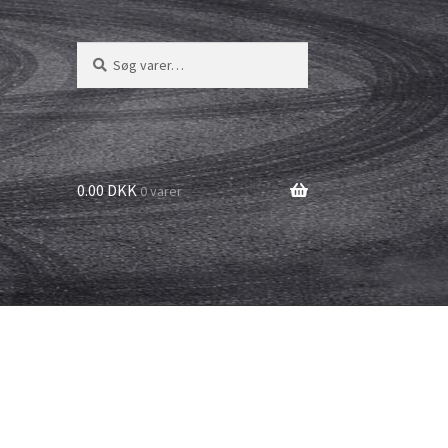
Søg
Søg
efter:
0.00 DKK
0 varer