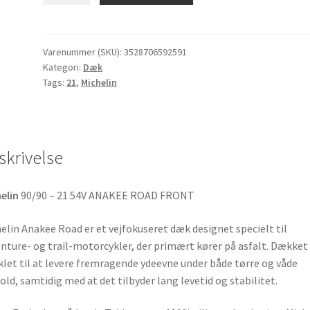
Road
90/90
-
Varenummer (SKU):
3528706592591
Kategori:
Dæk
21
Tags:
21
,
Michelin
54V
TL
(fordæk)
antal
skrivelse
elin
90/90 – 21 54V ANAKEE ROAD FRONT
elin Anakee Road er et vejfokuseret dæk designet specielt til
nture- og trail-motorcykler, der primært kører på asfalt. Dækket 
klet til at levere fremragende ydeevne under både tørre og våde
old, samtidig med at det tilbyder lang levetid og stabilitet.