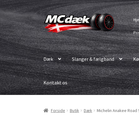
Spring
Spring
Hj
til
til
navigation
indhold
Pri
Dæk
Slanger & fælgband
Kø
Kontakt os
Forside
Butik
Dæk
Michelin Anakee Road 9