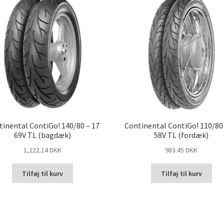
tinental ContiGo! 140/80 – 17
Continental ContiGo! 110/80 
69V TL (bagdæk)
58V TL (fordæk)
1,222.14 DKK
983.45 DKK
Tilføj til kurv
Tilføj til kurv