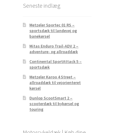
Seneste indlæg
Metzeler Sportec 01 RS –
sportsdæk til landevej og
banekørsel
Mitas Enduro Trail-ADV 2 –
adventure- og allroaddæk
Continental SportAttack 5 –
sportsdæk
Metzeler Karoo 4 Street –
allroaddæk til vejorienteret
kørsel
Dunlop ScootSmart 2 –
scooterdæk til bykørsel og
touring
Motorcykeldæk | Køb dine