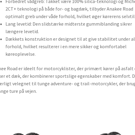
Forbedret vådgreb: Takket være 100% silica-teknologi og Mich
2CT+ teknologi på både for- og bagdæk, tilbyder Anakee Road
optimalt greb under våde forhold, hvilket øger kørerens selvtill
Lang levetid: Den slidstærke midterste gummiblanding sikrer
længere levetid.
Dækkets konstruktion er designet til at give stabilitet under al
forhold, hvilket resulterer i en mere sikker og komfortabel
køreoplevelse.
ee Road er ideelt for motorcyklister, der primært kører på asfalt
er et dæk, der kombinerer sportslige egenskaber med komfort. 
ærligt velegnet til tunge adventure- og trail-motorcykler, der bru
lange ture på vejen.