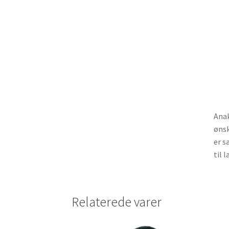
Anak
ønsk
er s
til 
Relaterede varer