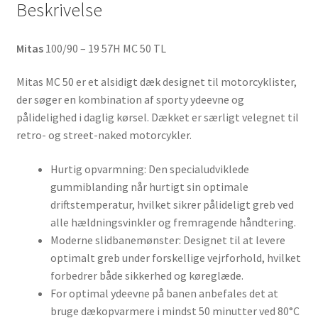
Beskrivelse
Mitas
100/90 – 19 57H MC 50 TL
Mitas MC 50 er et alsidigt dæk designet til motorcyklister,
der søger en kombination af sporty ydeevne og
pålidelighed i daglig kørsel. Dækket er særligt velegnet til
retro- og street-naked motorcykler.
Hurtig opvarmning: Den specialudviklede
gummiblanding når hurtigt sin optimale
driftstemperatur, hvilket sikrer pålideligt greb ved
alle hældningsvinkler og fremragende håndtering.
Moderne slidbanemønster: Designet til at levere
optimalt greb under forskellige vejrforhold, hvilket
forbedrer både sikkerhed og køreglæde.
For optimal ydeevne på banen anbefales det at
bruge dækopvarmere i mindst 50 minutter ved 80°C