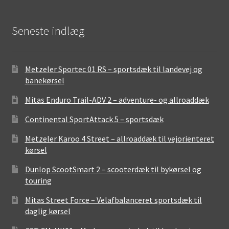
Seneste indlæg
Metzeler Sportec 01 RS – sportsdæk til landevej og
banekørsel
Mitas Enduro Trail-ADV 2 – adventure- og allroaddæk
Continental SportAttack 5 – sportsdæk
Metzeler Karoo 4 Street – allroaddæk til vejorienteret
kørsel
Dunlop ScootSmart 2 – scooterdæk til bykørsel og
touring
Mitas Street Force – Velafbalanceret sportsdæk til
daglig kørsel