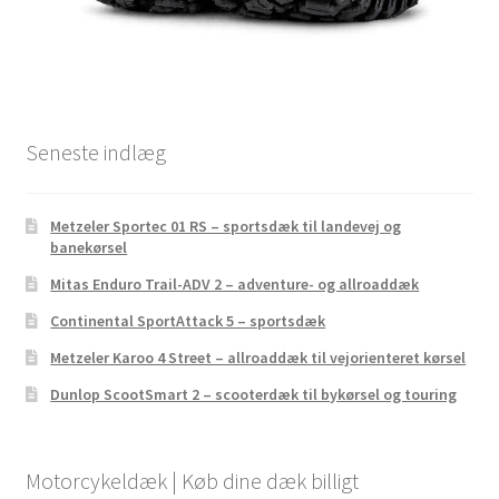
Seneste indlæg
Metzeler Sportec 01 RS – sportsdæk til landevej og
banekørsel
Mitas Enduro Trail-ADV 2 – adventure- og allroaddæk
Continental SportAttack 5 – sportsdæk
Metzeler Karoo 4 Street – allroaddæk til vejorienteret kørsel
Dunlop ScootSmart 2 – scooterdæk til bykørsel og touring
Motorcykeldæk | Køb dine dæk billigt