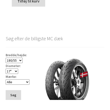
Tilføj til kurv
Søg efter de billigste MC dæk
Bredde/højde:
Diameter:
Mærke:
Søg