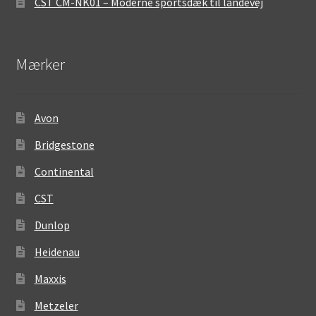
CST CM-NK01 – Moderne sportsdæk til landevej
Mærker
Avon
Bridgestone
Continental
CST
Dunlop
Heidenau
Maxxis
Metzeler