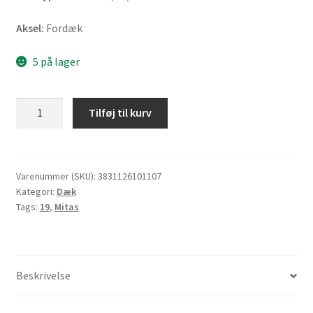
Aksel:
Fordæk
5 på lager
Mitas
Tilføj til kurv
MC
50
100/90
-
Varenummer (SKU):
3831126101107
Kategori:
Dæk
19
Tags:
19
,
Mitas
57H
TL
(fordæk)
antal
Beskrivelse