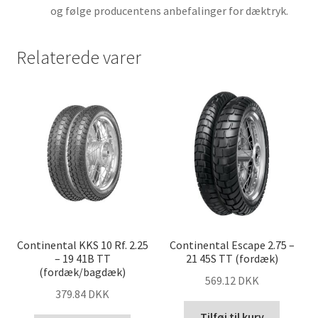
og følge producentens anbefalinger for dæktryk.
Relaterede varer
Continental KKS 10 Rf. 2.25
Continental Escape 2.75 –
– 19 41B TT
21 45S TT (fordæk)
(fordæk/bagdæk)
569.12 DKK
379.84 DKK
Tilføj til kurv