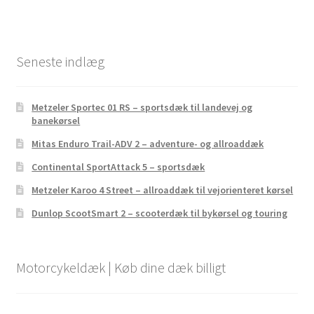
Seneste indlæg
Metzeler Sportec 01 RS – sportsdæk til landevej og
banekørsel
Mitas Enduro Trail-ADV 2 – adventure- og allroaddæk
Continental SportAttack 5 – sportsdæk
Metzeler Karoo 4 Street – allroaddæk til vejorienteret kørsel
Dunlop ScootSmart 2 – scooterdæk til bykørsel og touring
Motorcykeldæk | Køb dine dæk billigt