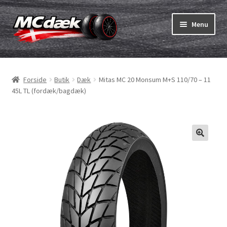
Spring
Spring
Menu
til
til
navigation
indhold
Udfold
Dæk
underm
Forside
Butik
Dæk
Mitas MC 20 Monsum M+S 110/70 – 11
Udfold
Slanger & fælgband
45L TL (fordæk/bagdæk)
underm
Køb
Udfold
Dæk ABC
underm
MC dæk test
Udfold
Mærker
underm
Kontakt os