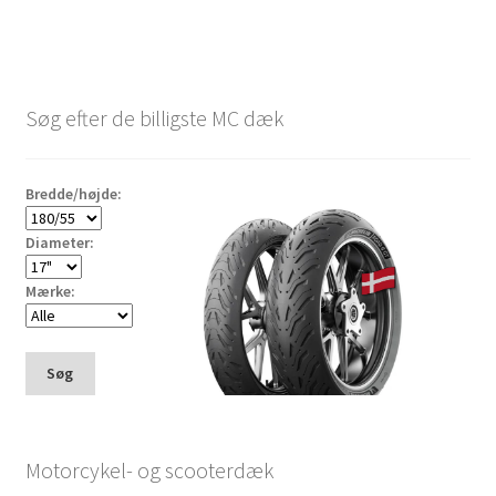
Søg efter de billigste MC dæk
Bredde/højde:
Diameter:
Mærke:
Søg
Motorcykel- og scooterdæk