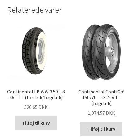
Relaterede varer
Continental LB WW 3.50 – 8
Continental ContiGo!
46J TT (fordæk/bagdæk)
150/70 – 18 70V TL
(bagdæk)
520.65 DKK
1,074.57 DKK
Tilføj til kurv
Tilføj til kurv