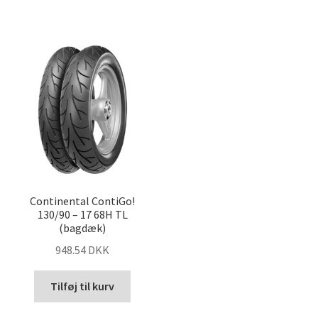
Continental ContiGo!
130/90 – 17 68H TL
(bagdæk)
948.54 DKK
Tilføj til kurv