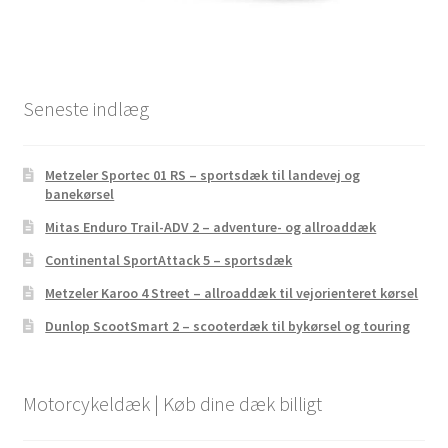
Seneste indlæg
Metzeler Sportec 01 RS – sportsdæk til landevej og
banekørsel
Mitas Enduro Trail-ADV 2 – adventure- og allroaddæk
Continental SportAttack 5 – sportsdæk
Metzeler Karoo 4 Street – allroaddæk til vejorienteret kørsel
Dunlop ScootSmart 2 – scooterdæk til bykørsel og touring
Motorcykeldæk | Køb dine dæk billigt