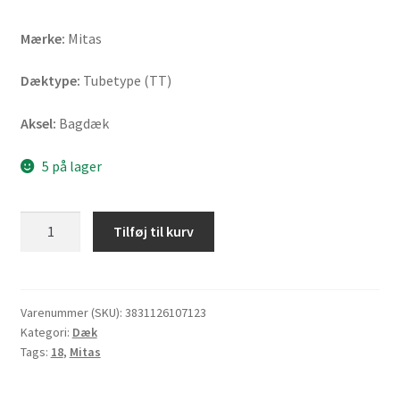
Mærke:
Mitas
Dæktype:
Tubetype (TT)
Aksel:
Bagdæk
5 på lager
Mitas
Tilføj til kurv
110/80
-
18
58R
Varenummer (SKU):
3831126107123
Kategori:
Dæk
TERRA
Tags:
18
,
Mitas
FORCE-
EF