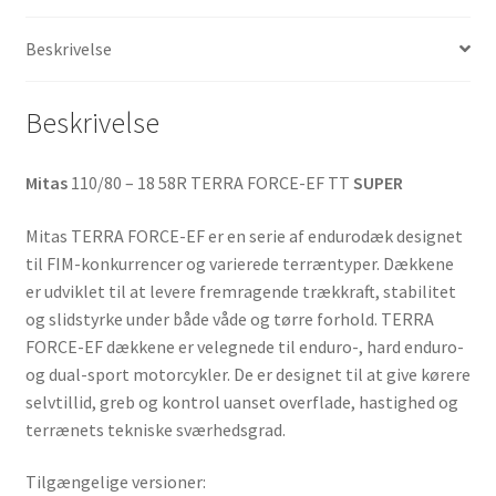
TT
SUPER
Beskrivelse
(bagdæk)
antal
Beskrivelse
Mitas
110/80 – 18 58R TERRA FORCE-EF TT
SUPER
Mitas TERRA FORCE-EF er en serie af endurodæk designet
til FIM-konkurrencer og varierede terræntyper. Dækkene
er udviklet til at levere fremragende trækkraft, stabilitet
og slidstyrke under både våde og tørre forhold. TERRA
FORCE-EF dækkene er velegnede til enduro-, hard enduro-
og dual-sport motorcykler. De er designet til at give kørere
selvtillid, greb og kontrol uanset overflade, hastighed og
terrænets tekniske sværhedsgrad.
Tilgængelige versioner: