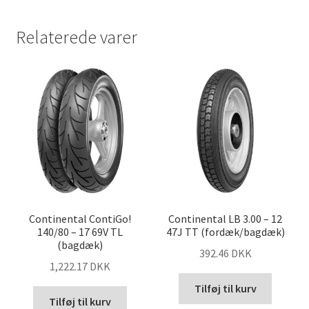
Relaterede varer
Continental ContiGo!
Continental LB 3.00 – 12
140/80 – 17 69V TL
47J TT (fordæk/bagdæk)
(bagdæk)
392.46 DKK
1,222.17 DKK
Tilføj til kurv
Tilføj til kurv