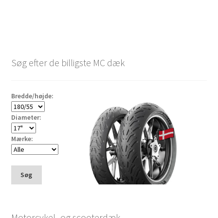
Søg efter de billigste MC dæk
Bredde/højde:
Diameter:
Mærke:
Søg
Motorcykel- og scooterdæk