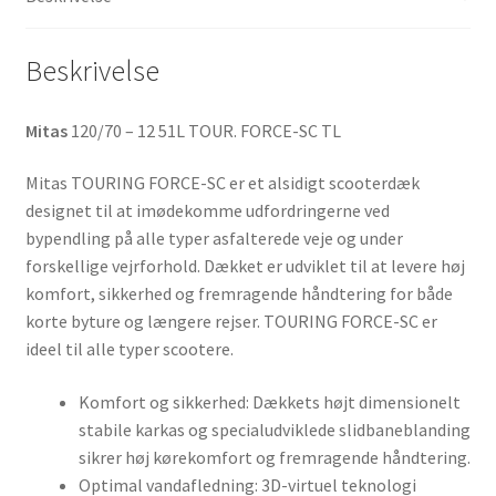
antal
Beskrivelse
Mitas
120/70 – 12 51L TOUR. FORCE-SC TL
Mitas TOURING FORCE-SC er et alsidigt scooterdæk
designet til at imødekomme udfordringerne ved
bypendling på alle typer asfalterede veje og under
forskellige vejrforhold. Dækket er udviklet til at levere høj
komfort, sikkerhed og fremragende håndtering for både
korte byture og længere rejser. TOURING FORCE-SC er
ideel til alle typer scootere.
Komfort og sikkerhed: Dækkets højt dimensionelt
stabile karkas og specialudviklede slidbaneblanding
sikrer høj kørekomfort og fremragende håndtering.
Optimal vandafledning: 3D-virtuel teknologi