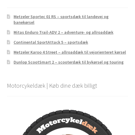
Metzeler Sportec 01 RS – sportsdæk til landevej og
banekørsel
Mitas Enduro Trail-ADV 2 – adventure- og allroaddæk
Continental SportAttack 5 – sportsdæk
Metzeler Karoo 4 Street – allroaddæk til vejorienteret kørsel
Dunlop ScootSmart 2 – scooterdæk til bykørsel og touring
Motorcykeldæk | Køb dine dæk billigt