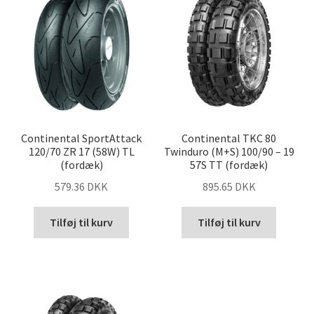
Continental SportAttack
Continental TKC 80
120/70 ZR 17 (58W) TL
Twinduro (M+S) 100/90 – 19
(fordæk)
57S TT (fordæk)
579.36 DKK
895.65 DKK
Tilføj til kurv
Tilføj til kurv