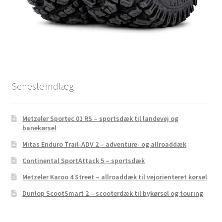
Seneste indlæg
Metzeler Sportec 01 RS – sportsdæk til landevej og
banekørsel
Mitas Enduro Trail-ADV 2 – adventure- og allroaddæk
Continental SportAttack 5 – sportsdæk
Metzeler Karoo 4 Street – allroaddæk til vejorienteret kørsel
Dunlop ScootSmart 2 – scooterdæk til bykørsel og touring