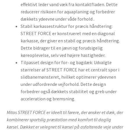
effektivt leder vand væk fra kontaktfladen. Dette
reducerer risikoen for aquaplaning og forbedrer
dækkets ydeevne under våde forhold .
Stabil karkassestruktur for præcis håndtering:
STREET FORCE er konstrueret med en diagonal
karkasse, der giver en stabil og præcis håndtering.
Dette bidrager til en jævn og forudsigelig
køreoplevelse, selv ved højere hastigheder.
Tilpasset design for for- og bagdæk: Udvalgte
størrelser af STREET FORCE har et centralt spor i
slidbanemønsteret, hvilket optimerer ydeevnen
under udfordrende vejforhold. Dette design
forbedrer også dækkets stabilitet og greb under
acceleration og bremsning.
Mitas STREET FORCE er ideelt til førere, der ønsker et dæk, der
kombinerer sportslig præstation med komfort til daglig
kørsel. Dækket er velegnet til kørsel på asfalterede veje under