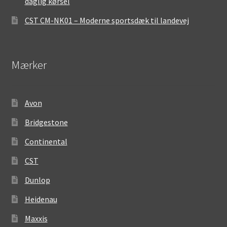
daglig kørsel
CST CM-NK01 – Moderne sportsdæk til landevej
Mærker
Avon
Bridgestone
Continental
CST
Dunlop
Heidenau
Maxxis