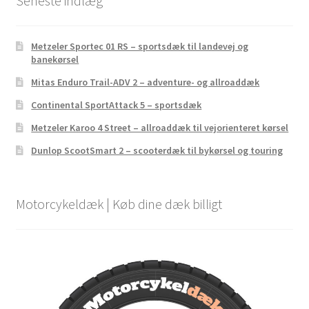
Seneste indlæg
Metzeler Sportec 01 RS – sportsdæk til landevej og
banekørsel
Mitas Enduro Trail-ADV 2 – adventure- og allroaddæk
Continental SportAttack 5 – sportsdæk
Metzeler Karoo 4 Street – allroaddæk til vejorienteret kørsel
Dunlop ScootSmart 2 – scooterdæk til bykørsel og touring
Motorcykeldæk | Køb dine dæk billigt