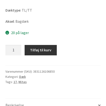
Dæktype
: TL/TT
Aksel
: Bagdæk
20 på lager
Mitas
Tilføj til kurv
Enduro
Trail+
M+S
130/80
Varenummer (SKU):
3831126106850
Kategori:
Dæk
B
Tags:
17
,
Mitas
17
65H
TL/TT
(bagdæk)
Beskrivelse