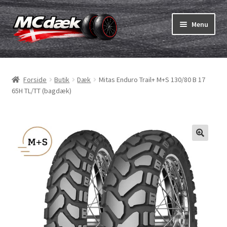
Spring
Spring
Menu
til
til
navigation
indhold
Udfold
Dæk
underm
Forside
Butik
Dæk
Mitas Enduro Trail+ M+S 130/80 B 17
Udfold
Slanger & fælgband
65H TL/TT (bagdæk)
underm
Køb
Udfold
Dæk ABC
underm
MC dæk test
Udfold
Mærker
underm
Kontakt os