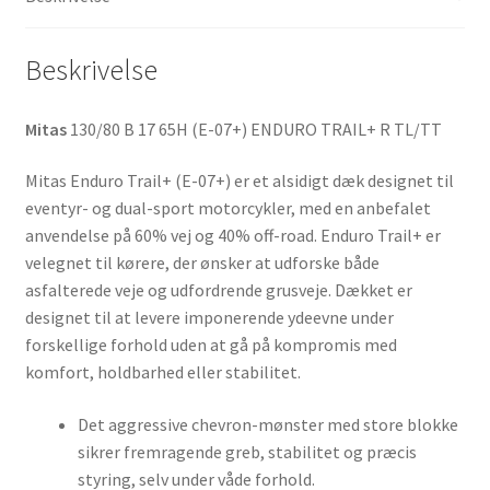
antal
Beskrivelse
Mitas
130/80 B 17 65H (E-07+) ENDURO TRAIL+ R TL/TT
Mitas Enduro Trail+ (E-07+) er et alsidigt dæk designet til
eventyr- og dual-sport motorcykler, med en anbefalet
anvendelse på 60% vej og 40% off-road. Enduro Trail+ er
velegnet til kørere, der ønsker at udforske både
asfalterede veje og udfordrende grusveje. Dækket er
designet til at levere imponerende ydeevne under
forskellige forhold uden at gå på kompromis med
komfort, holdbarhed eller stabilitet.
Det aggressive chevron-mønster med store blokke
sikrer fremragende greb, stabilitet og præcis
styring, selv under våde forhold.