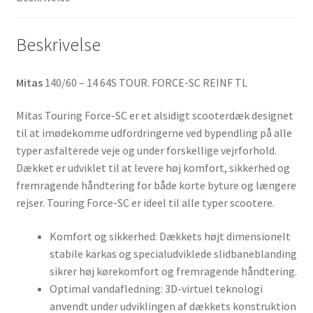
(bagdæk)
antal
Beskrivelse
Mitas
140/60 – 14 64S TOUR. FORCE-SC REINF TL
Mitas Touring Force-SC er et alsidigt scooterdæk designet
til at imødekomme udfordringerne ved bypendling på alle
typer asfalterede veje og under forskellige vejrforhold.
Dækket er udviklet til at levere høj komfort, sikkerhed og
fremragende håndtering for både korte byture og længere
rejser. Touring Force-SC er ideel til alle typer scootere.
Komfort og sikkerhed: Dækkets højt dimensionelt
stabile karkas og specialudviklede slidbaneblanding
sikrer høj kørekomfort og fremragende håndtering.
Optimal vandafledning: 3D-virtuel teknologi
anvendt under udviklingen af dækkets konstruktion