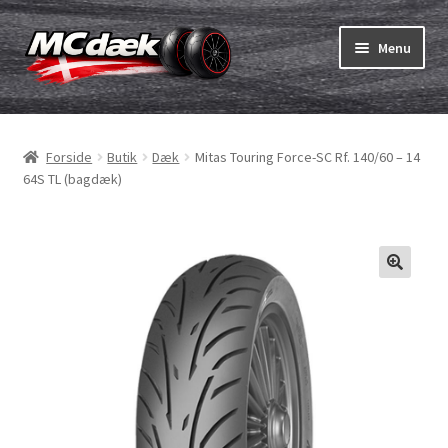
Spring
Spring
Menu
til
til
navigation
indhold
Udfold
Dæk
underm
Forside
Butik
Dæk
Mitas Touring Force-SC Rf. 140/60 – 14
Udfold
Slanger & fælgband
64S TL (bagdæk)
underm
Køb
Udfold
Dæk ABC
underm
MC dæk test
Udfold
Mærker
underm
Kontakt os