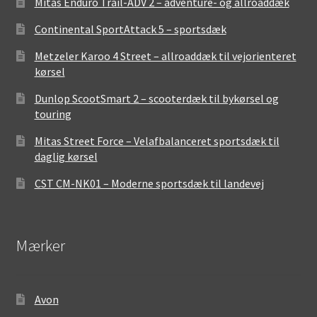
Mitas Enduro Trail-ADV 2 – adventure- og allroaddæk
Continental SportAttack 5 – sportsdæk
Metzeler Karoo 4 Street – allroaddæk til vejorienteret
kørsel
Dunlop ScootSmart 2 – scooterdæk til bykørsel og
touring
Mitas Street Force – Velafbalanceret sportsdæk til
daglig kørsel
CST CM-NK01 – Moderne sportsdæk til landevej
Mærker
Avon