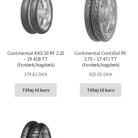
Continental KKS 10 Rf. 2.25
Continental ContiGo! Rf.
– 19 41B TT
2.75 – 17 47J TT
(fordæk/bagdæk)
(fordæk/bagdæk)
379.82 DKK
425.05 DKK
Tilføj til kurv
Tilføj til kurv