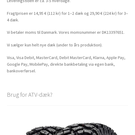
Leveringstiden er ca. 3-5 hverdage.
Fragtprisen er 14,95 € (112 kr) for 1–2 dæk og 29,90 € (224 kr) for 3–
4 dæk.
Vi betaler moms til Danmark. Vores momsnummer er DK13397651.
Vi sælger kun helt nye dæk (under to års produktion).
Visa, Visa Debit, MasterCard, Debit MasterCard, Klarna, Apple Pay,
Google Pay, MobilePay, direkte bankbetaling via egen bank,
bankoverførsel.
Brug for ATV-dæk?