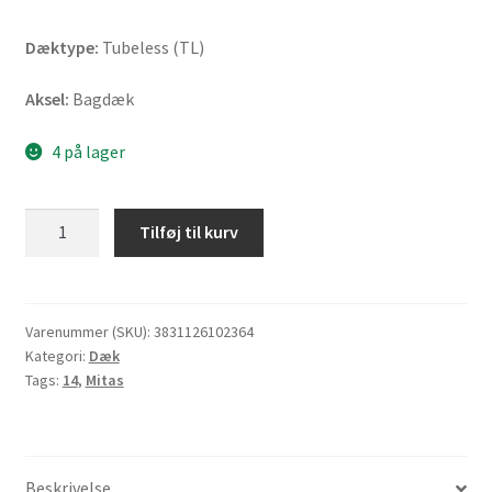
Dæktype:
Tubeless (TL)
Aksel:
Bagdæk
4 på lager
Mitas
Tilføj til kurv
Touring
Force-
SC
Rf.
Varenummer (SKU):
3831126102364
Kategori:
Dæk
140/60
Tags:
14
,
Mitas
-
14
64S
TL
Beskrivelse