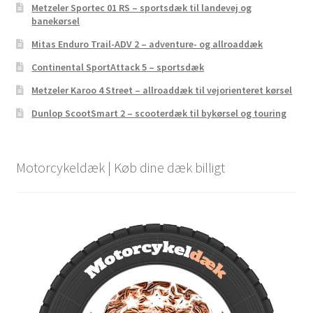
Metzeler Sportec 01 RS – sportsdæk til landevej og
banekørsel
Mitas Enduro Trail-ADV 2 – adventure- og allroaddæk
Continental SportAttack 5 – sportsdæk
Metzeler Karoo 4 Street – allroaddæk til vejorienteret kørsel
Dunlop ScootSmart 2 – scooterdæk til bykørsel og touring
Motorcykeldæk | Køb dine dæk billigt