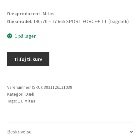
Dækproducent:
Mitas
Dækmodel:
140/70 – 17 66S SPORT FORCE+ TT (bagdæk)
1 på lager
Mitas
Tilføj til kurv
140/70
-
17
66S
Varenummer (SKU):
3831126111038
Kategori:
Dæk
SPORT
Tags:
17
,
Mitas
FORCE+
TT
(bagdæk)
antal
Beskrivelse