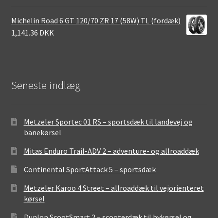
Michelin Road 6 GT 120/70 ZR 17 (58W) TL (fordæk)
1,141.36 DKK
Seneste indlæg
Metzeler Sportec 01 RS – sportsdæk til landevej og
banekørsel
Mitas Enduro Trail-ADV 2 – adventure- og allroaddæk
Continental SportAttack 5 – sportsdæk
Metzeler Karoo 4 Street – allroaddæk til vejorienteret
kørsel
Dunlop ScootSmart 2 – scooterdæk til bykørsel og