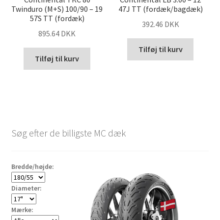
Twinduro (M+S) 100/90 – 19
47J TT (fordæk/bagdæk)
57S TT (fordæk)
392.46 DKK
895.64 DKK
Tilføj til kurv
Tilføj til kurv
Søg efter de billigste MC dæk
Bredde/højde:
Diameter:
Mærke: