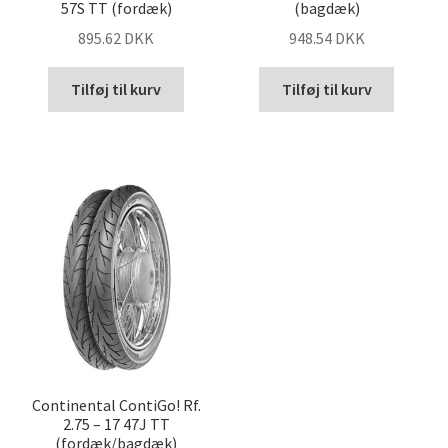
57S TT (fordæk)
(bagdæk)
895.62 DKK
948.54 DKK
Tilføj til kurv
Tilføj til kurv
Continental ContiGo! Rf.
2.75 – 17 47J TT
(fordæk/bagdæk)