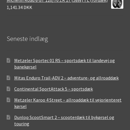
Michelin Road 6 GT 120/70 ZR 17 (58W) TL (fordæk)
1,141.34 DKK
Seneste indlæg
Metzeler Sportec 01 RS – sportsdæk til landevej og
banekørsel
Mitas Enduro Trail-ADV 2 – adventure- og allroaddæk
Continental SportAttack 5 – sportsdæk
Metzeler Karoo 4 Street – allroaddæk til vejorienteret
kørsel
Dunlop ScootSmart 2 – scooterdæk til bykørsel og
touring