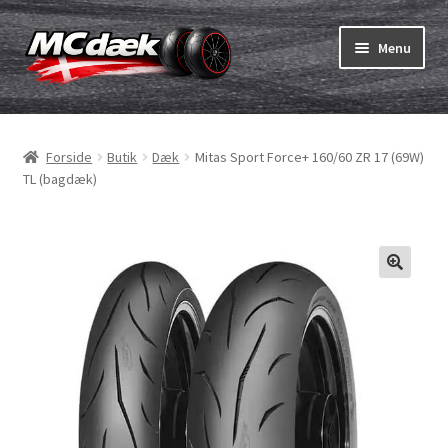
Spring
Spring
Menu
til
til
navigation
indhold
Udfold
Dæk
underm
Forside
Butik
Dæk
Mitas Sport Force+ 160/60 ZR 17 (69W)
Udfold
Slanger & fælgband
TL (bagdæk)
underm
Køb
Udfold
Dæk ABC
underm
MC dæk test
Udfold
Mærker
underm
Kontakt os