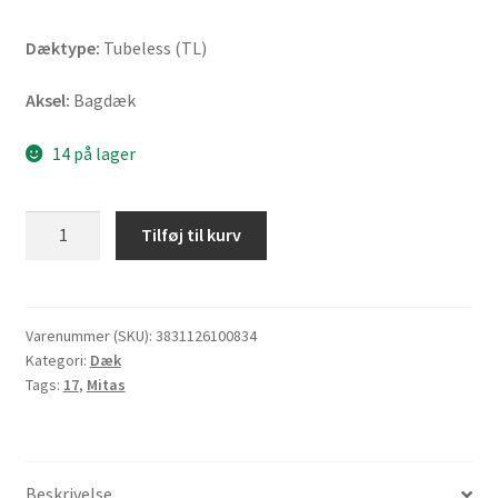
Dæktype:
Tubeless (TL)
Aksel:
Bagdæk
14 på lager
Mitas
Tilføj til kurv
Sport
Force+
160/60
ZR
Varenummer (SKU):
3831126100834
Kategori:
Dæk
17
Tags:
17
,
Mitas
(69W)
TL
(bagdæk)
antal
Beskrivelse