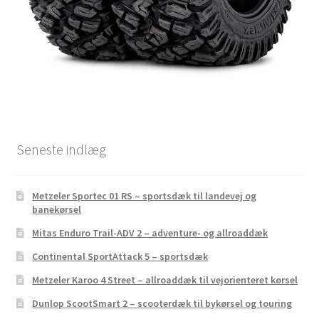
Seneste indlæg
Metzeler Sportec 01 RS – sportsdæk til landevej og
banekørsel
Mitas Enduro Trail-ADV 2 – adventure- og allroaddæk
Continental SportAttack 5 – sportsdæk
Metzeler Karoo 4 Street – allroaddæk til vejorienteret kørsel
Dunlop ScootSmart 2 – scooterdæk til bykørsel og touring