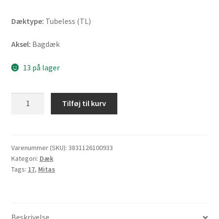
Dæktype:
Tubeless (TL)
Aksel:
Bagdæk
13 på lager
Mitas
Tilføj til kurv
Touring
Force
180/55
ZR
Varenummer (SKU):
3831126100933
Kategori:
Dæk
17
Tags:
17
,
Mitas
(73W)
TL
(bagdæk)
antal
Beskrivelse