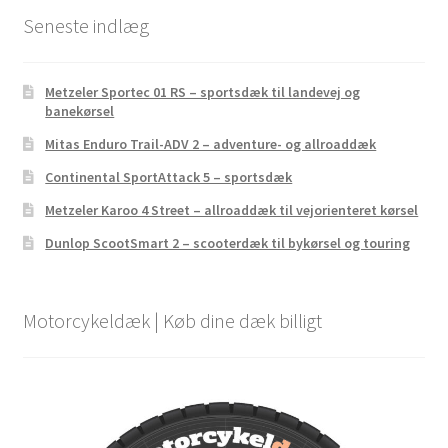
Seneste indlæg
Metzeler Sportec 01 RS – sportsdæk til landevej og
banekørsel
Mitas Enduro Trail-ADV 2 – adventure- og allroaddæk
Continental SportAttack 5 – sportsdæk
Metzeler Karoo 4 Street – allroaddæk til vejorienteret kørsel
Dunlop ScootSmart 2 – scooterdæk til bykørsel og touring
Motorcykeldæk | Køb dine dæk billigt