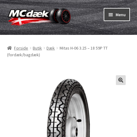
Spring
Spring
Menu
til
til
navigation
indhold
Udfold
Dæk
underm
Forside
Butik
Dæk
Mitas H-06 3.25 – 18 59P TT
Udfold
Slanger & fælgband
(fordæk/bagdæk)
underm
Køb
Udfold
Dæk ABC
underm
MC dæk test
Udfold
Mærker
underm
Kontakt os