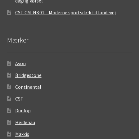
daglig kørsel
CST CM-NK01 – Moderne sportsdæk til landevej
Mærker
Avon
Bridgestone
Continental
CST
Dunlop
Heidenau
Maxxis