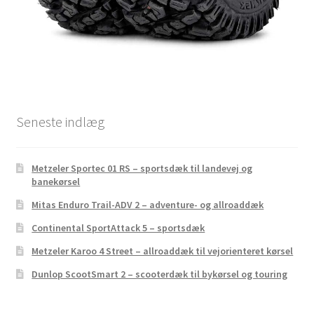
Seneste indlæg
Metzeler Sportec 01 RS – sportsdæk til landevej og
banekørsel
Mitas Enduro Trail-ADV 2 – adventure- og allroaddæk
Continental SportAttack 5 – sportsdæk
Metzeler Karoo 4 Street – allroaddæk til vejorienteret kørsel
Dunlop ScootSmart 2 – scooterdæk til bykørsel og touring