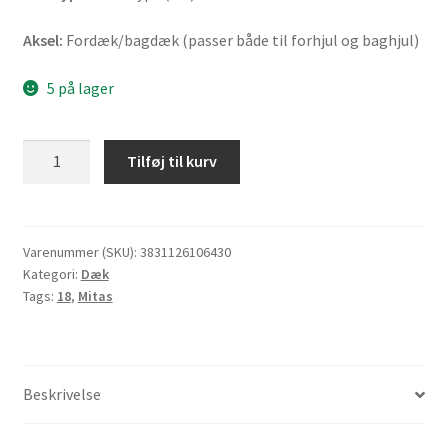
Aksel:
Fordæk/bagdæk (passer både til forhjul og baghjul)
5 på lager
Mitas
Tilføj til kurv
H-
06
3.25
-
Varenummer (SKU):
3831126106430
Kategori:
Dæk
18
Tags:
18
,
Mitas
59P
TT
(fordæk/bagdæk)
antal
Beskrivelse