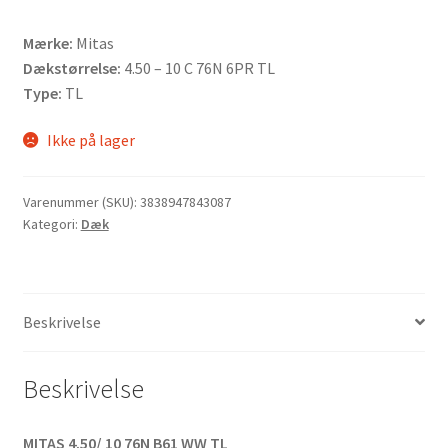
Mærke:
Mitas
Dækstørrelse:
4.50 – 10 C 76N 6PR TL
Type:
TL
Ikke på lager
Varenummer (SKU):
3838947843087
Kategori:
Dæk
Beskrivelse
Beskrivelse
MITAS 4.50/ 10 76N B61 WW TL