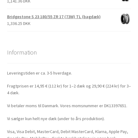
1,141.36 DKK
Bridgestone S 23 180/55 ZR 17 (73W) TL (bagdæk)
1,336.25 DKK
Information
Leveringstiden er ca. 3-5 hverdage.
Fragtprisen er 14,95 € (112 kr) for 1–2 dæk og 29,90 € (224 kr) for 3–
4 dæk.
Vi betaler moms til Danmark. Vores momsnummer er DK13397651.
Vi sælger kun helt nye dæk (under to års produktion).
Visa, Visa Debit, MasterCard, Debit MasterCard, Klarna, Apple Pay,