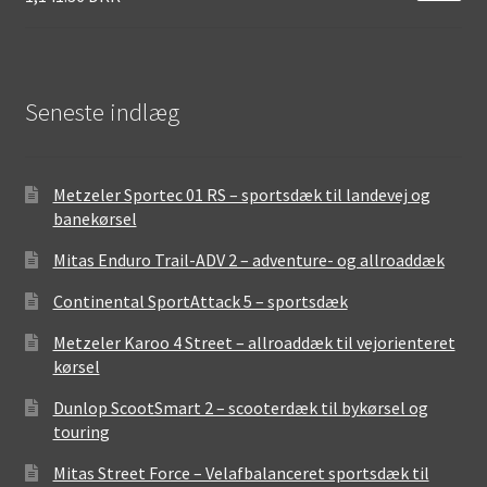
Seneste indlæg
Metzeler Sportec 01 RS – sportsdæk til landevej og
banekørsel
Mitas Enduro Trail-ADV 2 – adventure- og allroaddæk
Continental SportAttack 5 – sportsdæk
Metzeler Karoo 4 Street – allroaddæk til vejorienteret
kørsel
Dunlop ScootSmart 2 – scooterdæk til bykørsel og
touring
Mitas Street Force – Velafbalanceret sportsdæk til