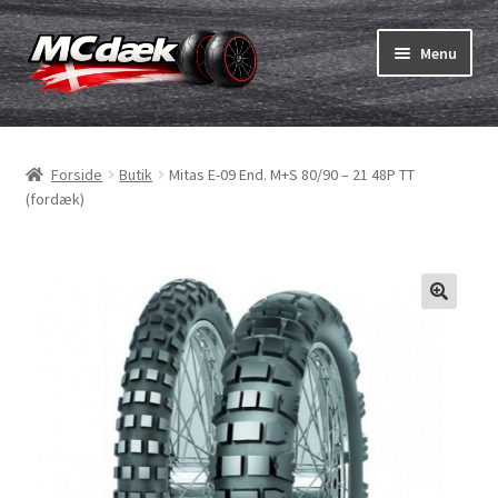
Spring
Spring
Menu
til
til
navigation
indhold
Udfold
Dæk
underm
Forside
Butik
Mitas E-09 End. M+S 80/90 – 21 48P TT
Udfold
Slanger & fælgband
(fordæk)
underm
Køb
Udfold
Dæk ABC
underm
MC dæk test
Udfold
Mærker
underm
Kontakt os