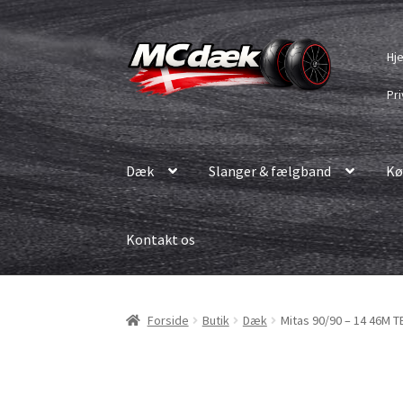
Spring
Spring
Hj
til
til
navigation
indhold
Pri
Dæk
Slanger & fælgband
Kø
Kontakt os
Forside
Butik
Dæk
Mitas 90/90 – 14 46M 