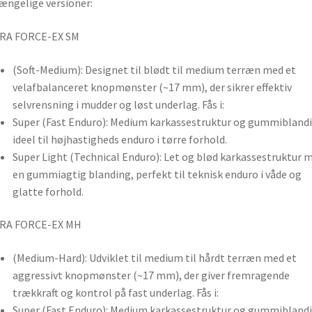
ængelige versioner:
RA FORCE-EX SM
(Soft-Medium): Designet til blødt til medium terræn med et
velafbalanceret knopmønster (~17 mm), der sikrer effektiv
selvrensning i mudder og løst underlag. Fås i:
Super (Fast Enduro): Medium karkassestruktur og gummiblandi
ideel til højhastigheds enduro i tørre forhold.
Super Light (Technical Enduro): Let og blød karkassestruktur 
en gummiagtig blanding, perfekt til teknisk enduro i våde og
glatte forhold.
RA FORCE-EX MH
(Medium-Hard): Udviklet til medium til hårdt terræn med et
aggressivt knopmønster (~17 mm), der giver fremragende
trækkraft og kontrol på fast underlag. Fås i:
Super (Fast Enduro): Medium karkassestruktur og gummiblandi