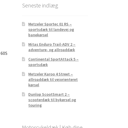
Seneste indlæg
Metzeler Sportec 01 RS –
sportsdæk til landevej og
banekørsel
Mitas Enduro Trail-ADV 2 –
adventure- og allroaddæk
 60S
Continental SportAttack 5 –
sportsdæk
Metzeler Karoo 4 Street –
allroaddæk til vejorienteret
kørsel
Dunlop ScootSmart 2 –
scooterdæk til bykørsel og
touring
Motorcykeldæk | Køb dine