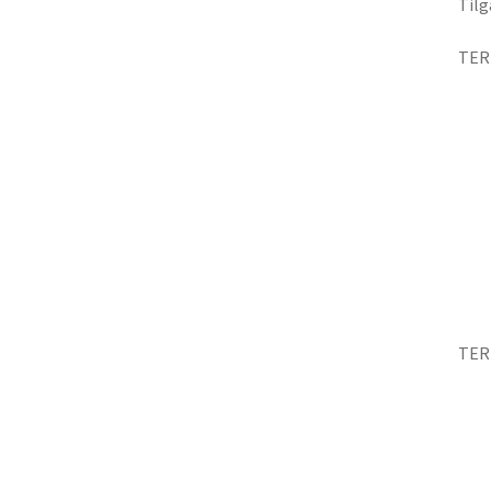
Tilg
TER
TER