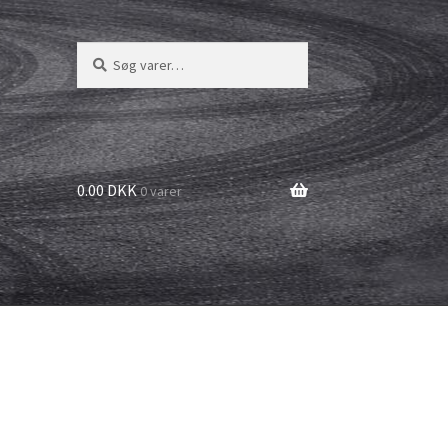
Søg
Søg
efter:
0.00 DKK
0 varer