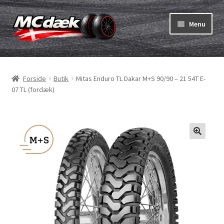
Spring
Spring
Menu
til
til
navigation
indhold
Udfold
Dæk
underm
Forside
Butik
Mitas Enduro TL Dakar M+S 90/90 – 21 54T E-
Udfold
Slanger & fælgband
07 TL (fordæk)
underm
Køb
Udfold
Dæk ABC
underm
MC dæk test
Udfold
Mærker
underm
Kontakt os