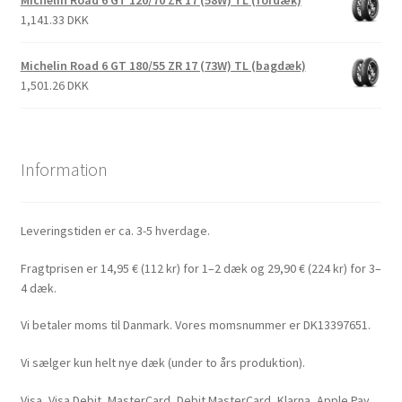
Michelin Road 6 GT 120/70 ZR 17 (58W) TL (fordæk)
1,141.33 DKK
Michelin Road 6 GT 180/55 ZR 17 (73W) TL (bagdæk)
1,501.26 DKK
Information
Leveringstiden er ca. 3-5 hverdage.
Fragtprisen er 14,95 € (112 kr) for 1–2 dæk og 29,90 € (224 kr) for 3–
4 dæk.
Vi betaler moms til Danmark. Vores momsnummer er DK13397651.
Vi sælger kun helt nye dæk (under to års produktion).
Visa, Visa Debit, MasterCard, Debit MasterCard, Klarna, Apple Pay,