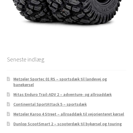
Seneste indlæg
Metzeler Sportec 01 RS – sportsdæk til landevej og
banekørsel
Mitas Enduro Trail-ADV 2 – adventure- og allroaddæk
Continental SportAttack 5 – sportsdæk
Metzeler Karoo 4 Street – allroaddæk til vejorienteret kørsel
Dunlop ScootSmart 2 – scooterdæk til bykørsel og touring