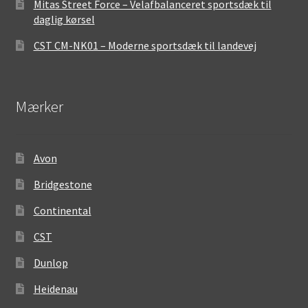
Mitas Street Force – Velafbalanceret sportsdæk til
daglig kørsel
CST CM-NK01 – Moderne sportsdæk til landevej
Mærker
Avon
Bridgestone
Continental
CST
Dunlop
Heidenau