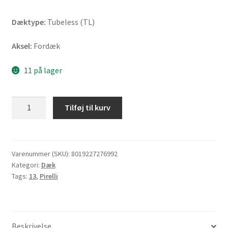
Dæktype:
Tubeless (TL)
Aksel:
Fordæk
11 på lager
Pirelli
Tilføj til kurv
Angel
Scooter
110/70
-
Varenummer (SKU):
8019227276992
Kategori:
Dæk
13
Tags:
13
,
Pirelli
48P
TL
(fordæk)
antal
Beskrivelse