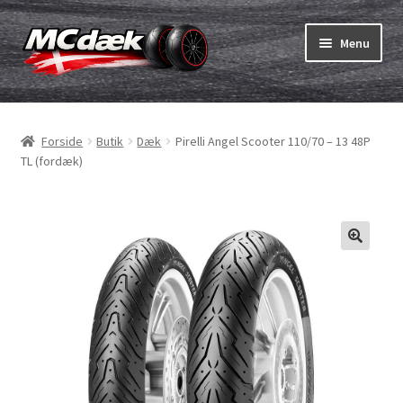
Spring
Spring
Menu
til
til
navigation
indhold
Udfold
Dæk
underm
Forside
Butik
Dæk
Pirelli Angel Scooter 110/70 – 13 48P
Udfold
Slanger & fælgband
TL (fordæk)
underm
Køb
Udfold
Dæk ABC
underm
MC dæk test
Udfold
Mærker
underm
Kontakt os