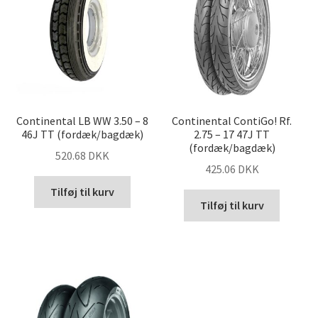
Continental LB WW 3.50 – 8
Continental ContiGo! Rf.
46J TT (fordæk/bagdæk)
2.75 – 17 47J TT
(fordæk/bagdæk)
520.68 DKK
425.06 DKK
Tilføj til kurv
Tilføj til kurv