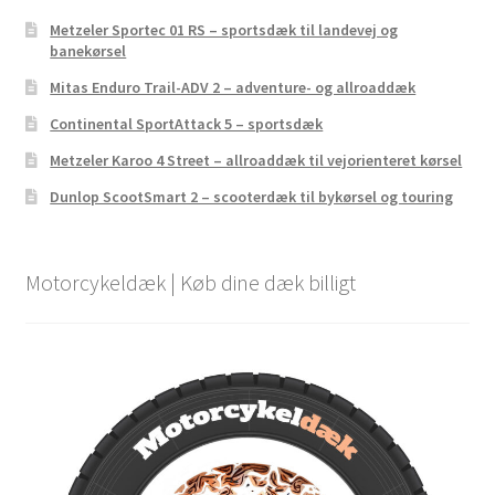
Metzeler Sportec 01 RS – sportsdæk til landevej og
banekørsel
Mitas Enduro Trail-ADV 2 – adventure- og allroaddæk
Continental SportAttack 5 – sportsdæk
Metzeler Karoo 4 Street – allroaddæk til vejorienteret kørsel
Dunlop ScootSmart 2 – scooterdæk til bykørsel og touring
Motorcykeldæk | Køb dine dæk billigt