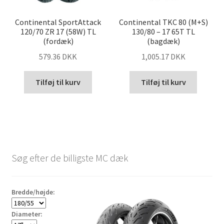
Continental SportAttack
Continental TKC 80 (M+S)
120/70 ZR 17 (58W) TL
130/80 – 17 65T TL
(fordæk)
(bagdæk)
579.36 DKK
1,005.17 DKK
Tilføj til kurv
Tilføj til kurv
Søg efter de billigste MC dæk
Bredde/højde:
Diameter: