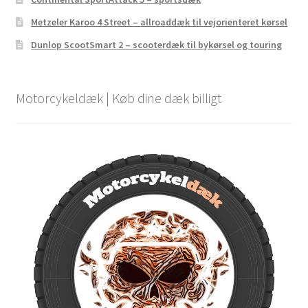
Metzeler Karoo 4 Street – allroaddæk til vejorienteret kørsel
Dunlop ScootSmart 2 – scooterdæk til bykørsel og touring
Motorcykeldæk | Køb dine dæk billigt