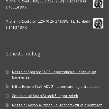
Michelin Road 6 180/55 ZR 17 (73W) TL (bagdæk)
1,465.14 DKK
Michelin Road 6 GT 120/70 ZR 17 (58W) TL (fordæk)
1,141.37 DKK
Seneste indlæg
Metzeler Sportec 01 RS – sportsdæk til landevej og
banekørsel
Mitas Enduro Trail-ADV 2 – adventure- og allroaddæk
Continental SportAttack 5 – sportsdæk
Metzeler Karoo 4 Street – allroaddæk til vejorienteret