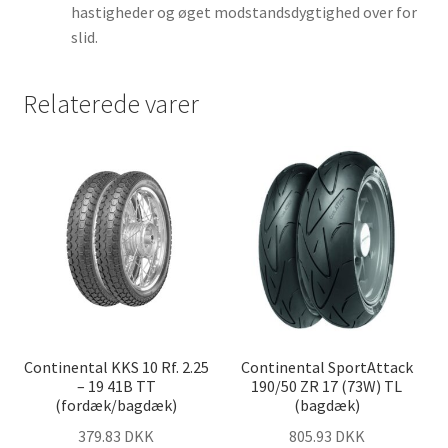
hastigheder og øget modstandsdygtighed over for
slid.
Relaterede varer
Continental KKS 10 Rf. 2.25
Continental SportAttack
– 19 41B TT
190/50 ZR 17 (73W) TL
(fordæk/bagdæk)
(bagdæk)
379.83 DKK
805.93 DKK