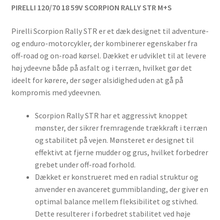
PIRELLI 120/70 18 59V SCORPION RALLY STR M+S
Pirelli Scorpion Rally STR er et dæk designet til adventure-
og enduro-motorcykler, der kombinerer egenskaber fra
off-road og on-road kørsel. Dækket er udviklet til at levere
høj ydeevne både på asfalt og i terræn, hvilket gør det
ideelt for kørere, der søger alsidighed uden at gå på
kompromis med ydeevnen.
Scorpion Rally STR har et aggressivt knoppet
mønster, der sikrer fremragende trækkraft i terræn
og stabilitet på vejen. Mønsteret er designet til
effektivt at fjerne mudder og grus, hvilket forbedrer
grebet under off-road forhold.
Dækket er konstrueret med en radial struktur og
anvender en avanceret gummiblanding, der giver en
optimal balance mellem fleksibilitet og stivhed.
Dette resulterer i forbedret stabilitet ved høje