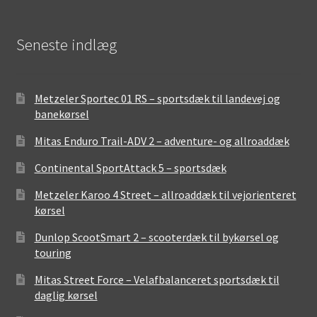
Seneste indlæg
Metzeler Sportec 01 RS – sportsdæk til landevej og
banekørsel
Mitas Enduro Trail-ADV 2 – adventure- og allroaddæk
Continental SportAttack 5 – sportsdæk
Metzeler Karoo 4 Street – allroaddæk til vejorienteret
kørsel
Dunlop ScootSmart 2 – scooterdæk til bykørsel og
touring
Mitas Street Force – Velafbalanceret sportsdæk til
daglig kørsel