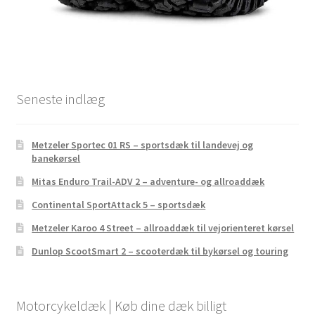
Seneste indlæg
Metzeler Sportec 01 RS – sportsdæk til landevej og
banekørsel
Mitas Enduro Trail-ADV 2 – adventure- og allroaddæk
Continental SportAttack 5 – sportsdæk
Metzeler Karoo 4 Street – allroaddæk til vejorienteret kørsel
Dunlop ScootSmart 2 – scooterdæk til bykørsel og touring
Motorcykeldæk | Køb dine dæk billigt