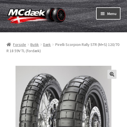
Spring
Spring
Menu
til
til
navigation
indhold
Udfold
Dæk
underm
Forside
Butik
Dæk
Pirelli Scorpion Rally STR (M+S) 120/70
Udfold
Slanger & fælgband
R 18 59V TL (fordæk)
underm
Køb
Udfold
Dæk ABC
underm
MC dæk test
Udfold
Mærker
underm
Kontakt os