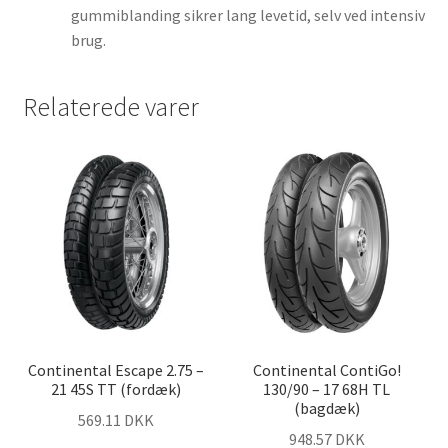
gummiblanding sikrer lang levetid, selv ved intensiv
brug.
Relaterede varer
Continental Escape 2.75 –
Continental ContiGo!
21 45S TT (fordæk)
130/90 – 17 68H TL
(bagdæk)
569.11 DKK
948.57 DKK