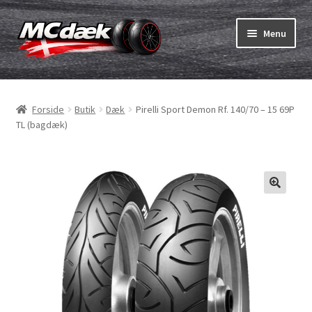
Spring
Spring
Menu
til
til
navigation
indhold
Udfold
Dæk
underm
Forside
Butik
Dæk
Pirelli Sport Demon Rf. 140/70 – 15 69P
Udfold
Slanger & fælgband
TL (bagdæk)
underm
Køb
Udfold
Dæk ABC
underm
MC dæk test
Udfold
Mærker
underm
Kontakt os