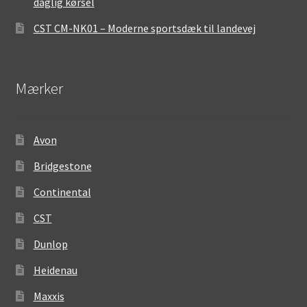
daglig kørsel
CST CM-NK01 – Moderne sportsdæk til landevej
Mærker
Avon
Bridgestone
Continental
CST
Dunlop
Heidenau
Maxxis