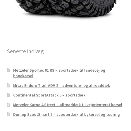
Seneste indlæg
Metzeler Sportec 01 RS – sportsdæk til landevej og
banekørsel
Mitas Enduro Trail-ADV 2 – adventure- og allroaddæk
Continental SportAttack 5 – sportsdæk
Metzeler Karoo 4 Street – allroaddæk til vejorienteret kørsel
Dunlop ScootSmart 2 – scooterdæk til bykørsel og touring