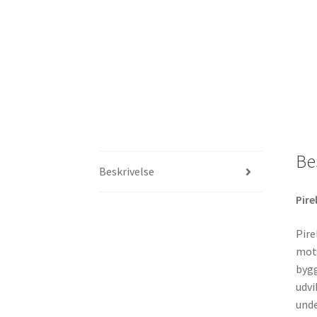
Be
Beskrivelse
Pirel
Pire
moto
bygg
udvi
unde