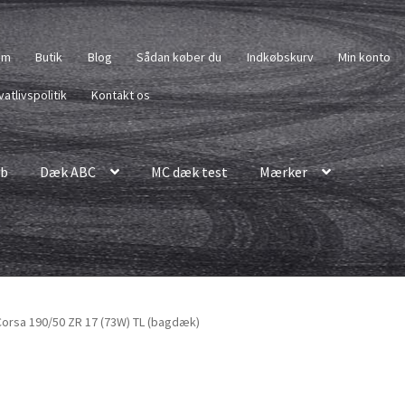
em
Butik
Blog
Sådan køber du
Indkøbskurv
Min konto
vatlivspolitik
Kontakt os
b
Dæk ABC
MC dæk test
Mærker
V Corsa 190/50 ZR 17 (73W) TL (bagdæk)