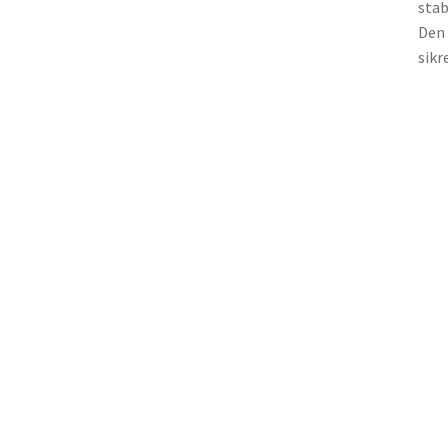
stab
Den 
sikr