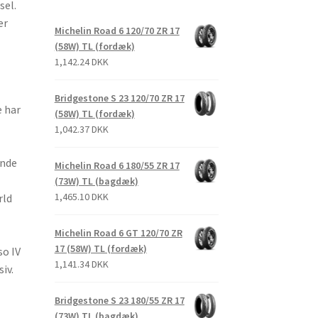
sel.
er
Michelin Road 6 120/70 ZR 17
(58W) TL (fordæk)
1,142.24 DKK
Bridgestone S 23 120/70 ZR 17
 har
(58W) TL (fordæk)
1,042.37 DKK
ende
Michelin Road 6 180/55 ZR 17
(73W) TL (bagdæk)
1,465.10 DKK
rld
Michelin Road 6 GT 120/70 ZR
17 (58W) TL (fordæk)
o IV
1,141.34 DKK
iv.
Bridgestone S 23 180/55 ZR 17
(73W) TL (bagdæk)