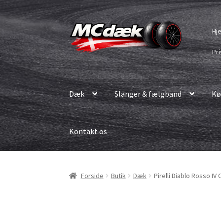
Spring
Spring
Hj
til
til
navigation
indhold
Pri
Dæk
Slanger & fælgband
Kø
Kontakt os
Forside
Butik
Dæk
Pirelli Diablo Rosso I