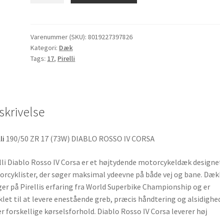
Rosso
IV
Corsa
Varenummer (SKU):
8019227397826
Kategori:
Dæk
190/50
Tags:
17
,
Pirelli
ZR
17
(73W)
TL
skrivelse
(bagdæk)
antal
li
190/50 ZR 17 (73W) DIABLO ROSSO IV CORSA
lli Diablo Rosso IV Corsa er et højtydende motorcykeldæk designet
rcyklister, der søger maksimal ydeevne på både vej og bane. Dæk
er på Pirellis erfaring fra World Superbike Championship og er
klet til at levere enestående greb, præcis håndtering og alsidighe
r forskellige kørselsforhold. Diablo Rosso IV Corsa leverer høj