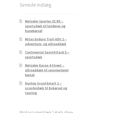
Seneste indlæg
Metzeler Sportec 01 RS –
sportsdæk til landevej og
banekørsel
Mitas Enduro Trail-ADV 2 –
adventure- og allroaddæk
Continental SportAttack 5 –
sportsdæk
Metzeler Karoo 4 Street –
allroaddæk til vejorienteret
kørsel
Dunlop ScootSmart 2 –
scooterdæk til bykørsel og
touring
Motorcykeldæk | Køb dine