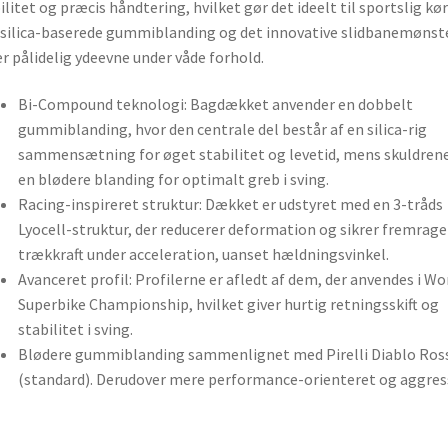
ilitet og præcis håndtering, hvilket gør det ideelt til sportslig kør
silica-baserede gummiblanding og det innovative slidbanemønst
er pålidelig ydeevne under våde forhold.
Bi-Compound teknologi: Bagdækket anvender en dobbelt
gummiblanding, hvor den centrale del består af en silica-rig
sammensætning for øget stabilitet og levetid, mens skuldrene
en blødere blanding for optimalt greb i sving.
Racing-inspireret struktur: Dækket er udstyret med en 3-tråds
Lyocell-struktur, der reducerer deformation og sikrer fremrag
trækkraft under acceleration, uanset hældningsvinkel.
Avanceret profil: Profilerne er afledt af dem, der anvendes i Wo
Superbike Championship, hvilket giver hurtig retningsskift og
stabilitet i sving.
Blødere gummiblanding sammenlignet med Pirelli Diablo Ross
(standard). Derudover mere performance-orienteret og aggress