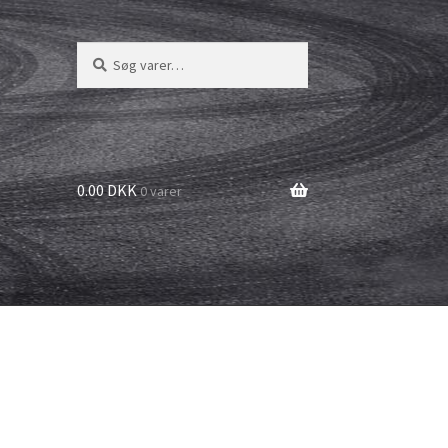
Søg
Søg
efter:
0.00 DKK
0 varer