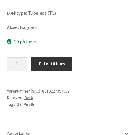
Dæktype:
Tubeless (TL)
Aksel:
Bagdæk
20 på lager
Pirelli
Tilføj til kurv
Diablo
Rosso
IV
200/55
Varenummer (SKU):
8019227397987
Kategori:
Dæk
ZR
Tags:
17
,
Pirelli
17
(78W)
TL
(bagdæk)
Beskrivelse