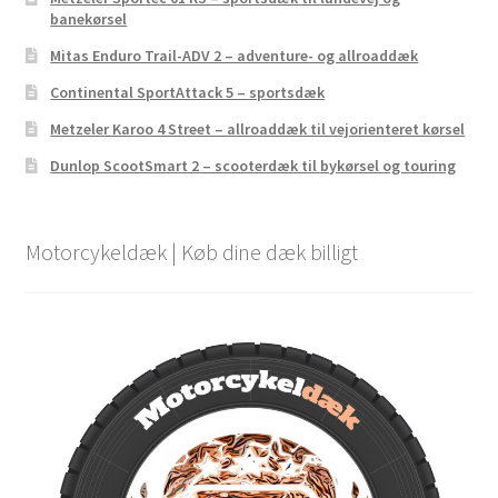
banekørsel
Mitas Enduro Trail-ADV 2 – adventure- og allroaddæk
Continental SportAttack 5 – sportsdæk
Metzeler Karoo 4 Street – allroaddæk til vejorienteret kørsel
Dunlop ScootSmart 2 – scooterdæk til bykørsel og touring
Motorcykeldæk | Køb dine dæk billigt