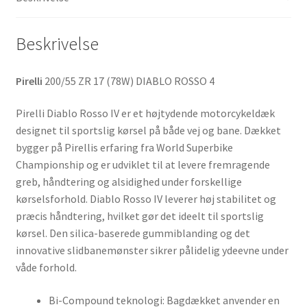
antal
Beskrivelse
Pirelli
200/55 ZR 17 (78W) DIABLO ROSSO 4
Pirelli Diablo Rosso IV er et højtydende motorcykeldæk
designet til sportslig kørsel på både vej og bane. Dækket
bygger på Pirellis erfaring fra World Superbike
Championship og er udviklet til at levere fremragende
greb, håndtering og alsidighed under forskellige
kørselsforhold. Diablo Rosso IV leverer høj stabilitet og
præcis håndtering, hvilket gør det ideelt til sportslig
kørsel. Den silica-baserede gummiblanding og det
innovative slidbanemønster sikrer pålidelig ydeevne under
våde forhold.
Bi-Compound teknologi: Bagdækket anvender en