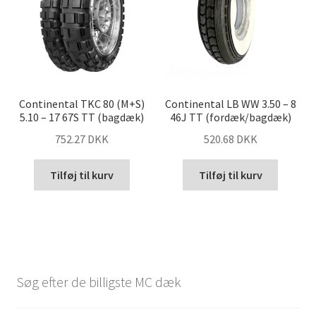
Continental TKC 80 (M+S)
Continental LB WW 3.50 – 8
5.10 – 17 67S TT (bagdæk)
46J TT (fordæk/bagdæk)
752.27 DKK
520.68 DKK
Tilføj til kurv
Tilføj til kurv
Søg efter de billigste MC dæk