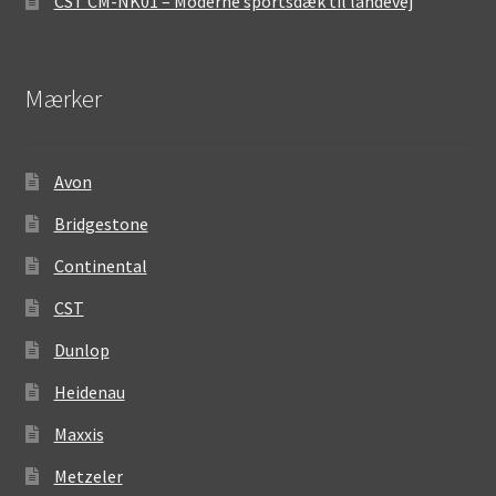
CST CM-NK01 – Moderne sportsdæk til landevej
Mærker
Avon
Bridgestone
Continental
CST
Dunlop
Heidenau
Maxxis
Metzeler