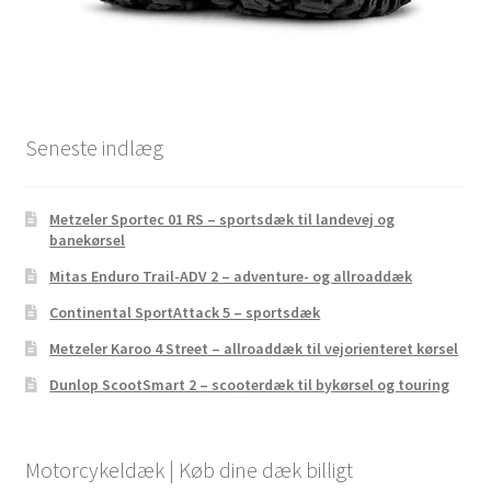
Seneste indlæg
Metzeler Sportec 01 RS – sportsdæk til landevej og
banekørsel
Mitas Enduro Trail-ADV 2 – adventure- og allroaddæk
Continental SportAttack 5 – sportsdæk
Metzeler Karoo 4 Street – allroaddæk til vejorienteret kørsel
Dunlop ScootSmart 2 – scooterdæk til bykørsel og touring
Motorcykeldæk | Køb dine dæk billigt