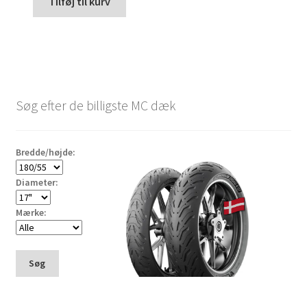
Tilføj til kurv
Søg efter de billigste MC dæk
Bredde/højde:
Diameter:
Mærke:
Søg