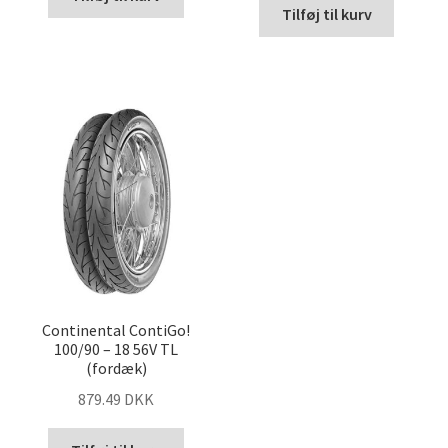
Tilføj til kurv
Continental ContiGo!
100/90 – 18 56V TL
(fordæk)
879.49 DKK