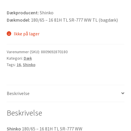
Dækproducent:
Shinko
Dækmodel:
180/65 – 16 81H TL SR-777 WW TL (bagdæk)
Ikke på lager
Varenummer (SKU):
8809692870180
Kategori:
Dæk
Tags:
16
,
Shinko
Beskrivelse
Beskrivelse
Shinko
180/65 – 16 81H TL SR-777 WW