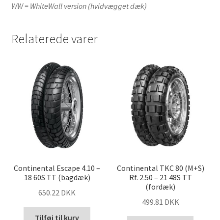
WW = WhiteWall version (hvidvægget dæk)
Relaterede varer
Continental Escape 4.10 –
Continental TKC 80 (M+S)
18 60S TT (bagdæk)
Rf. 2.50 – 21 48S TT
(fordæk)
650.22 DKK
499.81 DKK
Tilføj til kurv