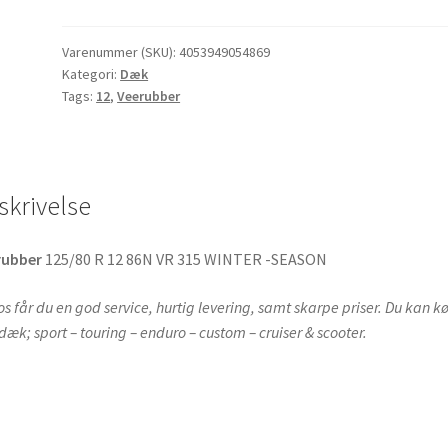
R
12
86N
Varenummer (SKU):
4053949054869
Kategori:
Dæk
VR
Tags:
12
,
Veerubber
315
WINTER
-
SEASON
skrivelse
antal
rubber
125/80 R 12 86N VR 315 WINTER -SEASON
os får du en god service, hurtig levering, samt skarpe priser. Du kan k
 dæk; sport – touring – enduro – custom – cruiser & scooter.