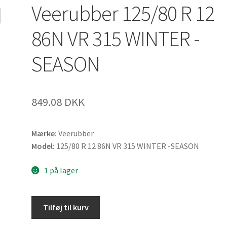
Veerubber 125/80 R 12
86N VR 315 WINTER -
SEASON
849.08 DKK
Mærke:
Veerubber
Model:
125/80 R 12 86N VR 315 WINTER -SEASON
1 på lager
Veerubber
Tilføj til kurv
125/80