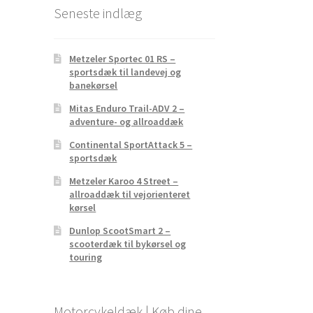
Seneste indlæg
Metzeler Sportec 01 RS –
sportsdæk til landevej og
banekørsel
Mitas Enduro Trail-ADV 2 –
adventure- og allroaddæk
Continental SportAttack 5 –
sportsdæk
Metzeler Karoo 4 Street –
allroaddæk til vejorienteret
kørsel
Dunlop ScootSmart 2 –
scooterdæk til bykørsel og
touring
Motorcykeldæk | Køb dine