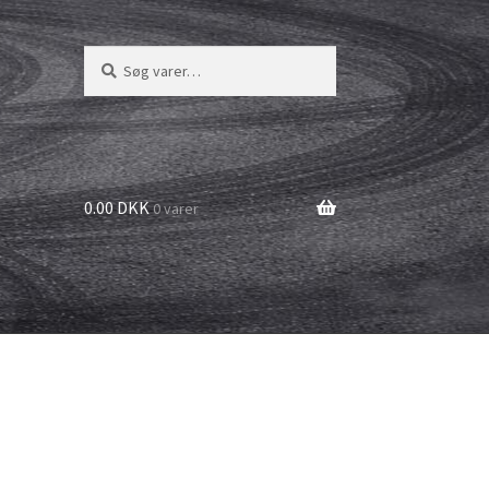
Søg
Søg
efter:
0.00 DKK
0 varer