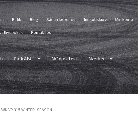
em
Butik
Blog
Sådan køber du
Indkøbskurv
Min konto
vatlivspolitik
Kontakt os
b
Dæk ABC
MC dæk test
Mærker
2 86N VR 315 WINTER -SEASON