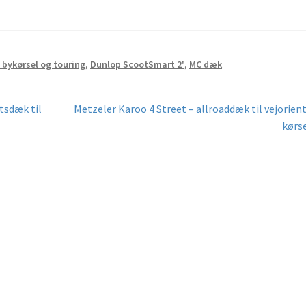
 bykørsel og touring
,
Dunlop ScootSmart 2'
,
MC dæk
Næste
tsdæk til
Metzeler Karoo 4 Street – allroaddæk til vejorien
indlæg:
kørs