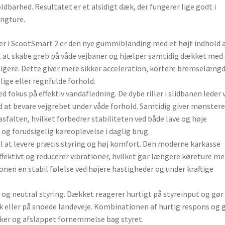
oldbarhed. Resultatet er et alsidigt dæk, der fungerer lige godt i
ingture.
ger i ScootSmart 2 er den nye gummiblanding med et højt indhold 
til at skabe greb på våde vejbaner og hjælper samtidig dækket med
gere. Dette giver mere sikker acceleration, kortere bremselæng
lige eller regnfulde forhold.
 fokus på effektiv vandafledning. De dybe riller i slidbanen leder
 at bevare vejgrebet under våde forhold. Samtidig giver mønstere
falten, hvilket forbedrer stabiliteten ved både lave og høje
 og forudsigelig køreoplevelse i daglig brug.
l at levere præcis styring og høj komfort. Den moderne karkasse
fektivt og reducerer vibrationer, hvilket gør længere køreture me
onen en stabil følelse ved højere hastigheder og under kraftige
et og neutral styring. Dækket reagerer hurtigt på styreinput og gør
eller på snoede landeveje. Kombinationen af hurtig respons og 
ikker og afslappet fornemmelse bag styret.