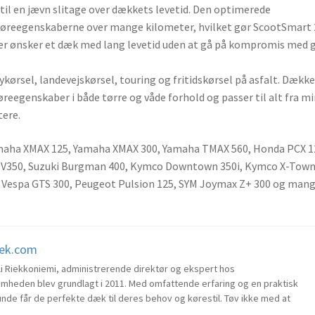
il en jævn slitage over dækkets levetid. Den optimerede
køreegenskaberne over mange kilometer, hvilket gør ScootSmart 2
 der ønsker et dæk med lang levetid uden at gå på kompromis med 
kørsel, landevejskørsel, touring og fritidskørsel på asfalt. Dække
 køreegenskaber i både tørre og våde forhold og passer til alt fra m
tere.
amaha XMAX 125, Yamaha XMAX 300, Yamaha TMAX 560, Honda PCX 1
DV350, Suzuki Burgman 400, Kymco Downtown 350i, Kymco X-Tow
5, Vespa GTS 300, Peugeot Pulsion 125, SYM Joymax Z+ 300 og man
dæk.com
li Riekkoniemi, administrerende direktør og ekspert hos
heden blev grundlagt i 2011. Med omfattende erfaring og en praktisk
kunde får de perfekte dæk til deres behov og kørestil. Tøv ikke med at