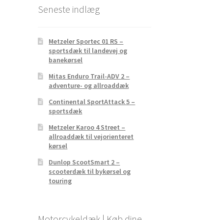
Seneste indlæg
Metzeler Sportec 01 RS –
sportsdæk til landevej og
banekørsel
Mitas Enduro Trail-ADV 2 –
adventure- og allroaddæk
Continental SportAttack 5 –
sportsdæk
Metzeler Karoo 4 Street –
allroaddæk til vejorienteret
kørsel
Dunlop ScootSmart 2 –
scooterdæk til bykørsel og
touring
Motorcykeldæk | Køb dine