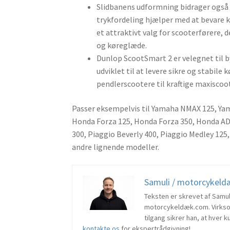
Slidbanens udformning bidrager også t
trykfordeling hjælper med at bevare 
et attraktivt valg for scooterførere,
og køreglæde.
Dunlop ScootSmart 2 er velegnet til by
udviklet til at levere sikre og stabile
pendlerscootere til kraftige maxiscoo
Passer eksempelvis til Yamaha NMAX 125, Y
Honda Forza 125, Honda Forza 350, Honda A
300, Piaggio Beverly 400, Piaggio Medley 12
andre lignende modeller.
Samuli / motorcykel
Teksten er skrevet af Samu
motorcykeldæk.com. Virksom
tilgang sikrer han, at hver 
kontakte os
for ekspertrådgivning!