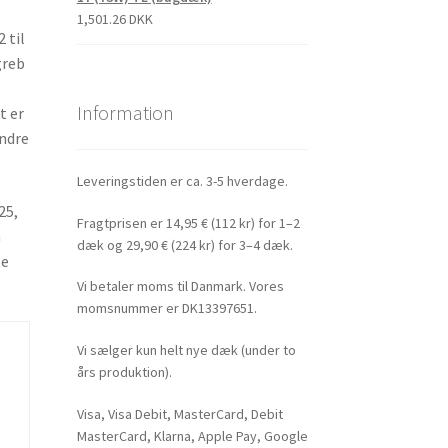
1,501.26 DKK
 til
greb
Information
t er
indre
Leveringstiden er ca. 3-5 hverdage.
25,
Fragtprisen er 14,95 € (112 kr) for 1–2
n
dæk og 29,90 € (224 kr) for 3–4 dæk.
ge
Vi betaler moms til Danmark. Vores
momsnummer er DK13397651.
Vi sælger kun helt nye dæk (under to
års produktion).
Visa, Visa Debit, MasterCard, Debit
MasterCard, Klarna, Apple Pay, Google