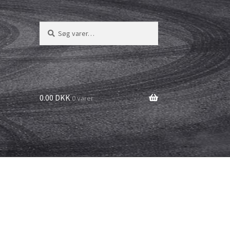
Søg
Søg
efter:
0.00 DKK
0 varer