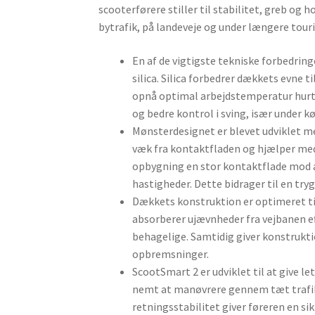
scooterførere stiller til stabilitet, greb og h
bytrafik, på landeveje og under længere tour
En af de vigtigste tekniske forbedrin
silica. Silica forbedrer dækkets evne 
opnå optimal arbejdstemperatur hurti
og bedre kontrol i sving, især under kø
Mønsterdesignet er blevet udviklet med
væk fra kontaktfladen og hjælper med
opbygning en stor kontaktflade mod as
hastigheder. Dette bidrager til en tryg
Dækkets konstruktion er optimeret ti
absorberer ujævnheder fra vejbanen ef
behagelige. Samtidig giver konstrukti
opbremsninger.
ScootSmart 2 er udviklet til at give l
nemt at manøvrere gennem tæt trafik 
retningsstabilitet giver føreren en s