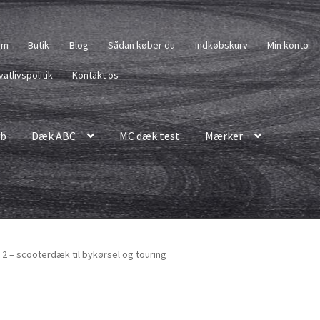
em
Butik
Blog
Sådan køber du
Indkøbskurv
Min konto
vatlivspolitik
Kontakt os
b
Dæk ABC
MC dæk test
Mærker
2 – scooterdæk til bykørsel og touring