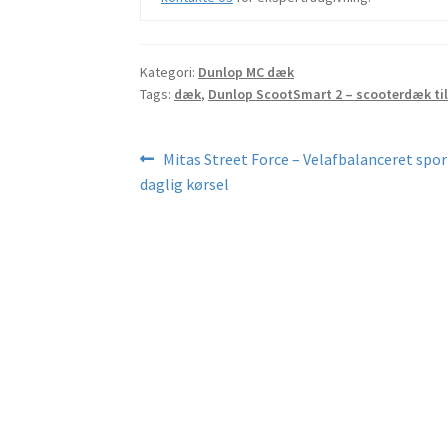
Kategori:
Dunlop MC dæk
Tags:
dæk
,
Dunlop ScootSmart 2 – scooterdæk til
Indlægsnavigation
Forrige
Mitas Street Force – Velafbalanceret spor
indlæg:
daglig kørsel