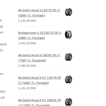
Michelin Road 6 120/70 ZR 17
(58W) TL (fordæk)
af
1,142.60 DKK
 at
der
Bridgestone S 23 120/70 ZR 17
(58W) TL (fordæk)
1,042.36 DKK
 vand
ts
Michelin Road 6 180/55 ZR 17
(73W) TL (bagdæk)
1,465.08 DKK
re
Michelin Road 6 GT 120/70 ZR
17 (58W) TL (fordæk)
1,141.33 DKK
 det
god
Michelin Road 6 GT 180/55 ZR
17 (73W) TL (bagdæk)