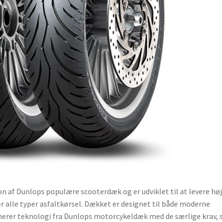
n af Dunlops populære scooterdæk og er udviklet til at levere hø
r alle typer asfaltkørsel. Dækket er designet til både moderne
nerer teknologi fra Dunlops motorcykeldæk med de særlige krav,